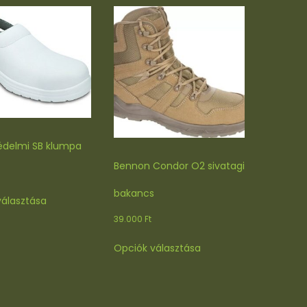
delmi SB klumpa
Bennon Condor O2 sivatagi
Ennek
bakancs
választása
a
39.000
Ft
terméknek
több
Ennek
Opciók választása
variációja
a
van.
terméknek
A
több
változatok
variációja