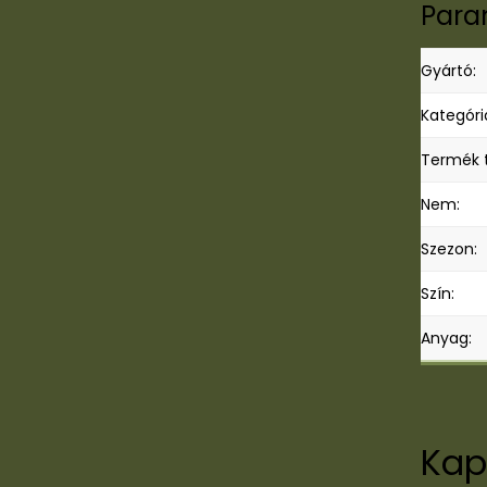
Para
Gyártó:
Kategóri
Termék t
Nem:
Szezon:
Szín:
Anyag:
Kap