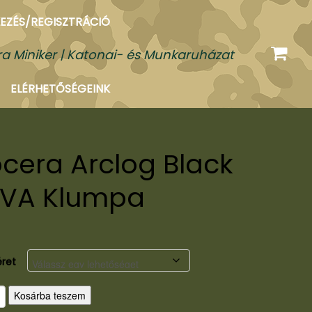
EZÉS/REGISZTRÁCIÓ
a Miniker | Katonai- és Munkaruházat
ELÉRHETŐSÉGEINK
ocera Arclog Black
EVA Klumpa
ret
Kosárba teszem