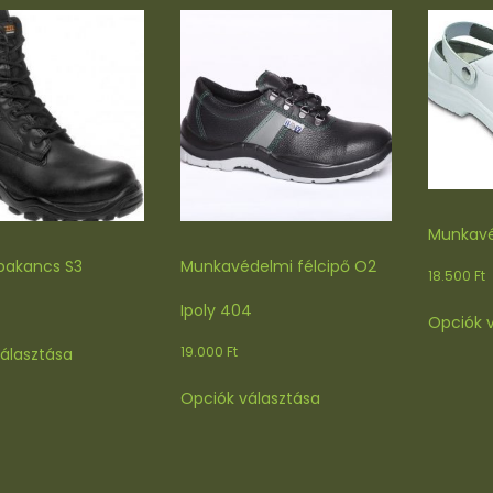
Munkavé
bakancs S3
Munkavédelmi félcipő O2
18.500
Ft
Ipoly 404
Opciók 
Ennek
19.000
Ft
álasztása
a
Ennek
terméknek
Opciók választása
a
több
terméknek
variációja
több
van.
variációja
A