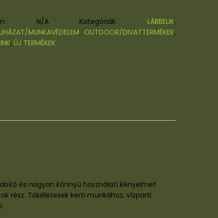
kszám:
N/A
Kategóriák:
LÁBBELIK
,
UHÁZAT/MUNKAVÉDELEM
,
OUTDOOR/DIVATTERMÉKEK
,
INK
,
ÚJ TERMÉKEK
apabíró és nagyon könnyű használati kényelmet
rok rész. Tökéletesek kerti munkához, vízparti
.