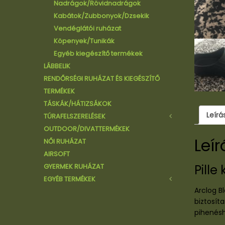
Kabátok/Zubbonyok/Dzsekik
Nadrágok/Rövidnadrágok
Pulóverek
Kabátok/Zubbonyok/Dzsekik
Pólók/Trikók/Atléták/Ingek
Vendéglátói ruházat
Köpenyek/Tunikák
Egyéb kiegészítő termékek
LÁBBELIK
RENDŐRSÉGI RUHÁZAT ÉS KIEGÉSZÍTŐ
TERMÉKEK
TÁSKÁK/HÁTIZSÁKOK
Leírá
TÚRAFELSZERELÉSEK
OUTDOOR/DIVATTERMÉKEK
Hálózsákok/Sátrak
Leír
NŐI RUHÁZAT
Kések
AIRSOFT
Lámpák
GYERMEK RUHÁZAT
Kulacsok/Tájolók
Pill
EGYÉB TERMÉKEK
Cipők/Bakancsok
Arclog B
Szemüvegek
biztosíta
Sapkák
pihenésh
Kesztyű