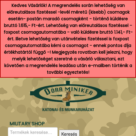
Kedves Vásárlók! A megrendelés során lehetőség van
előreutalásos fizetéssel -levél méretű (kisebb) csomagok
esetén- postán maradó csomagként - történő küldésre
bruttó 1.615,- Ft-ért. Lehetőség van előreutalásos fizetéssel -
foxpost csomagautomatába - való küldésre bruttó 1.141,- Ft-
ért. Illetve lehetőség van utánvételes fizetéssel is foxpost
csomagautomatába kérni a csomagot - ennek pontos díja
értékhatártól függő -! Megjegyzés rovatban kell jelezni, hogy
melyik lehetőséget szeretné a vásárló választani, ezt
követően a megrendelés leadása után e-mailben történik a
további egyeztetés!
MILITARY SHOP
Keresés
Keresés