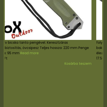
Masszív bicska tanto pengével. Keresztzáras
pengebiztosítás, övcsipesz Teljes hossza: 220 mm Penge
hossza: 95 mm
Read more
8.000
Ft
Kosárba teszem