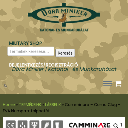
MILITARY SHOP
Keresés
Keresés
a
következőre:
BEJELENTKEZÉS/REGISZTRÁCIÓ
Dóra Miniker | Katonai- és Munkaruházat
Home
»
TERMÉKEINK
»
LÁBBELIK
»
Camminare – Como Clog –
EVA klumpa + talpbetét