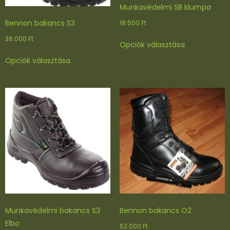
+
Munkavédelmi SB klumpa
t
Bennon bakancs S3
18.500
Ft
a
Ennek
l
38.000
Ft
Opciók választása
a
p
Ennek
terméknek
b
Opciók választása
a
több
e
terméknek
variációja
t
több
van.
é
variációja
A
t
van.
változatok
m
A
a
e
változatok
termékoldal
n
a
választhatók
n
termékoldalon
ki
y
választhatók
i
ki
s
é
g
Munkavédelmi bakancs S3
Bennon bakancs O2
Elbo
52.000
Ft