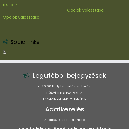
11.500
Ft
Ennek
Opciók választása
a
Ennek
Opciók választása
terméknek
a
több
terméknek
variációja
több
van.
variációja
Social links
A
van.
változatok
A
a
változatok
termékoldal
a
választhatók
termékoldalon
Legutóbbi bejegyzések
ki
választhatók
ki
2026.06.11. Nyitvatartás változás!
HÚSVÉTI NYITVATARTÁS
UV FÉNNYEL FERTŐTLENÍTVE
Adatkezelés
Adatkezelési tájékoztató