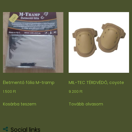
terméknek
több
variációja
van.
A
változatok
a
termékoldal
választhatók
ki
Életmentő fólia M-tramp
MIL-TEC TÉRDVÉDŐ, coyote
1.500
Ft
9.200
Ft
Kosárba teszem
Tovább olvasom
Social links