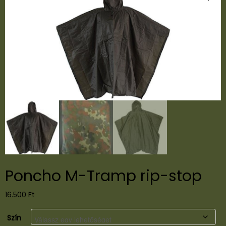
Poncho M-Tramp rip-stop
16.500
Ft
Szín