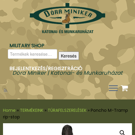
MILITARY SHOP
Keresés
Keresés
a
következőre:
BEJELENTKEZÉS/REGISZTRÁCIÓ
Dóra Miniker | Katonai- és Munkaruházat
Home
»
TERMÉKEINK
»
TÚRAFELSZERELÉSEK
»
Poncho M-Tramp
rip-stop