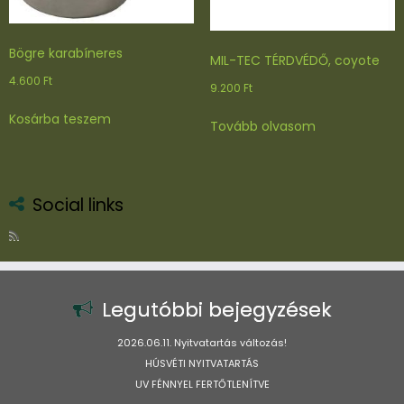
ki
Bögre karabíneres
MIL-TEC TÉRDVÉDŐ, coyote
4.600
Ft
9.200
Ft
Kosárba teszem
Tovább olvasom
Social links
Legutóbbi bejegyzések
2026.06.11. Nyitvatartás változás!
HÚSVÉTI NYITVATARTÁS
UV FÉNNYEL FERTŐTLENÍTVE