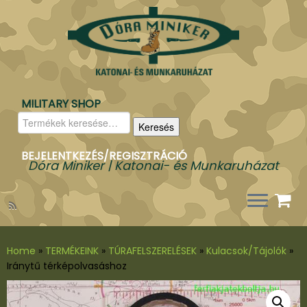
MILITARY SHOP
Keresés
Keresés
a
következőre:
BEJELENTKEZÉS/REGISZTRÁCIÓ
Dóra Miniker | Katonai- és Munkaruházat
Home
»
TERMÉKEINK
»
TÚRAFELSZERELÉSEK
»
Kulacsok/Tájolók
»
Iránytű térképolvasáshoz