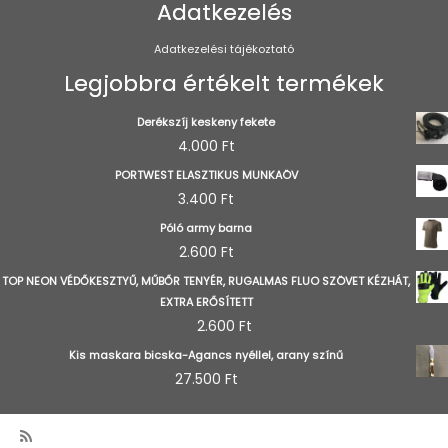
Adatkezelés
Adatkezelési tájékoztató
Legjobbra értékelt termékek
Derékszíj keskeny fekete
4.000
Ft
PORTWEST ELASZTIKUS MUNKAÖV
3.400
Ft
Póló army barna
2.600
Ft
TOP NEON VÉDŐKESZTYŰ, MŰBŐR TENYÉR, RUGALMAS FLUO SZÖVET KÉZHÁT,
EXTRA ERŐSÍTETT
2.600
Ft
Kis maskara bicska-Agancs nyéllel, arany színű
27.500
Ft