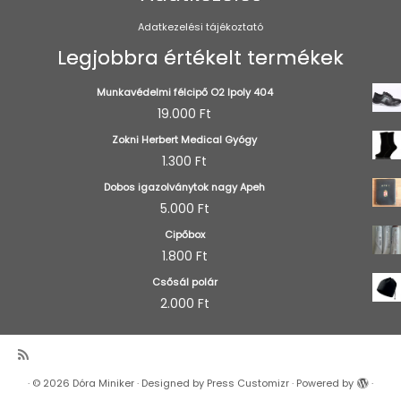
Adatkezelési tájékoztató
Legjobbra értékelt termékek
Munkavédelmi félcipő O2 Ipoly 404
19.000
Ft
Zokni Herbert Medical Gyógy
1.300
Ft
Dobos igazolványtok nagy Apeh
5.000
Ft
Cipőbox
1.800
Ft
Csősál polár
2.000
Ft
·
© 2026
Dóra Miniker
·
Designed by
Press Customizr
·
Powered by
·