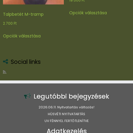
19.000
Ft
Ennek
Opciók választása
Talpbetét M-tramp
a
terméknek
2.700
Ft
több
Ennek
variációja
Opciók választása
a
van.
terméknek
A
több
változatok
variációja
a
Social links
van.
termékoldal
A
választhatók
változatok
ki
a
termékoldalon
Legutóbbi bejegyzések
választhatók
ki
2026.06.11. Nyitvatartás változás!
HÚSVÉTI NYITVATARTÁS
UV FÉNNYEL FERTŐTLENÍTVE
Adatkezelés