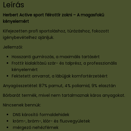
Leírás
v
e
Herbert Active sport félrottír zokni – A magasfokú
f
kényelemért
é
l
Kifejezetten profi sportoláshoz, túrázáshoz, fokozott
f
igénybevételhez ajánljuk.
r
Jellemzői:
o
t
Hosszanti gumírozás, a maximális tartásért
t
Frottír kialakítású szár- és talprész, a professzionális
í
kényelemért
r
Fektetett orrvarrat, a lábújjak komfortérzetéért
s
Anyagösszetétel: 87% pamut, 4% poliamid, 9% elasztán
p
o
Bőrbarát termék, mivel nem tartalmaznak káros anyagokat.
r
Nincsenek bennük:
t
z
DNS károsító formaldehidek
o
króm-, bróm-, klór- és fluovegyületek
k
mérgező nehézfémek