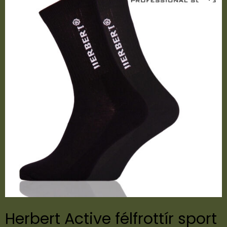
Herbert Active félfrottír sport