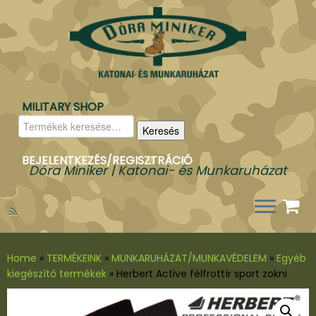
MILITARY SHOP
Keresés
Keresés
a
következőre:
BEJELENTKEZÉS/REGISZTRÁCIÓ
Dóra Miniker | Katonai- és Munkaruházat
Home
»
TERMÉKEINK
»
MUNKARUHÁZAT/MUNKAVÉDELEM
»
Egyéb
kiegészítő termékek
»
Herbert Active félfrottír sport zokni