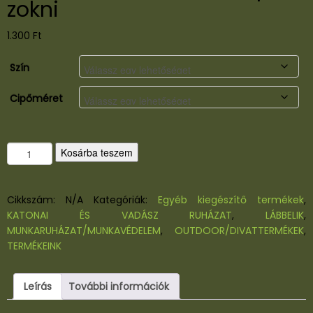
zokni
1.300
Ft
Szín
Cipőméret
H
Kosárba teszem
e
r
b
Cikkszám:
N/A
Kategóriák:
Egyéb kiegészítő termékek
,
e
KATONAI ÉS VADÁSZ RUHÁZAT
,
LÁBBELIK
,
r
MUNKARUHÁZAT/MUNKAVÉDELEM
,
OUTDOOR/DIVATTERMÉKEK
,
t
TERMÉKEINK
A
c
Leírás
További információk
t
i