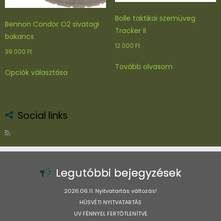
Bolle taktikai szemüveg
Bennon Condor O2 sivatagi
Tracker II
bakancs
12.000
Ft
39.000
Ft
Ennek
Tovább olvasom
Opciók választása
a
terméknek
több
variációja
Social links
van.
A
változatok
a
termékoldalon
Legutóbbi bejegyzések
választhatók
ki
2026.06.11. Nyitvatartás változás!
HÚSVÉTI NYITVATARTÁS
UV FÉNNYEL FERTŐTLENÍTVE