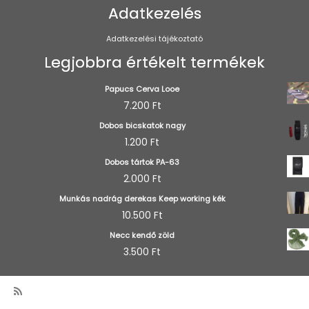
Adatkezelés
Adatkezelési tájékoztató
Legjobbra értékelt termékek
Papucs Cerva Looe
7.200
Ft
Dobos bicskatok nagy
1.200
Ft
Dobos tártok PA-63
2.000
Ft
Munkás nadrág derekas Keep working kék
10.500
Ft
Necc kendő zöld
3.500
Ft