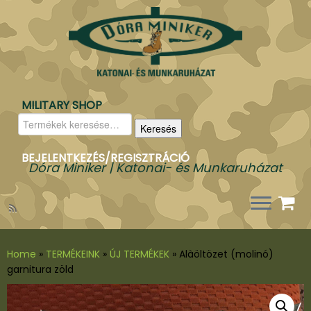
MILITARY SHOP
Keresés
Keresés
a
következőre:
BEJELENTKEZÉS/REGISZTRÁCIÓ
Dóra Miniker | Katonai- és Munkaruházat
Home
»
TERMÉKEINK
»
ÚJ TERMÉKEK
»
Alàöltözet (molinó)
garnitura zöld