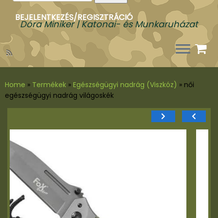
a
következőre:
BEJELENTKEZÉS/REGISZTRÁCIÓ
Dóra Miniker | Katonai- és Munkaruházat
Home
»
Termékek
»
Egészségügyi nadrág (Viszkóz)
»
női
egészségügyi nadrág világoskék