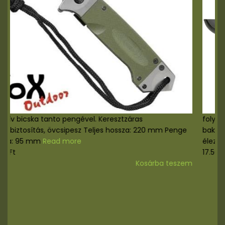
Masszív bicska tanto pengével. Keresztzáras
pengebiztosítás, övcsipesz Teljes hossza: 220 mm Penge
hossza: 95 mm
Read more
8.000
Ft
Kosárba teszem