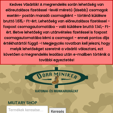
Kedves Vásárlók! A megrendelés során lehetőség van
előreutalásos fizetéssel -levél méretű (kisebb) csomagok
esetén- postán maradó csomagként - történő küldésre
bruttó 1.615,- Ft-ért. Lehetőség van előreutalásos fizetéssel -
foxpost csomagautomatába - való küldésre bruttó 1.141,- Ft-
ért. Illetve lehetőség van utánvételes fizetéssel is foxpost
csomagautomatába kérni a csomagot - ennek pontos díja
értékhatártól függő -! Megjegyzés rovatban kell jelezni, hogy
melyik lehetőséget szeretné a vásárló választani, ezt
követően a megrendelés leadása után e-mailben történik a
további egyeztetés!
MILITARY SHOP
Keresés
Keresés