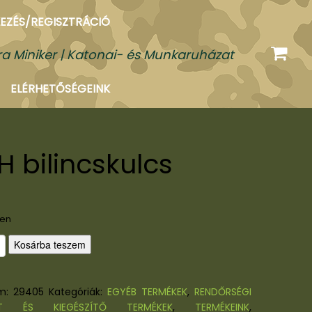
EZÉS/REGISZTRÁCIÓ
a Miniker | Katonai- és Munkaruházat
ELÉRHETŐSÉGEINK
H bilincskulcs
ten
Kosárba teszem
ám:
29405
Kategóriák:
EGYÉB TERMÉKEK
,
RENDŐRSÉGI
AT ÉS KIEGÉSZÍTŐ TERMÉKEK
,
TERMÉKEINK
,