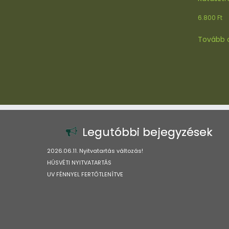
6.800
Ft
Tovább 
Legutóbbi bejegyzések
2026.06.11. Nyitvatartás változás!
HÚSVÉTI NYITVATARTÁS
UV FÉNNYEL FERTŐTLENÍTVE