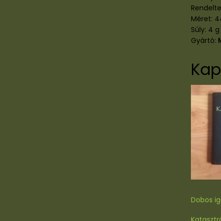
Rendelte
Méret: 4
Súly: 4 g
Gyártó:
Kap
Dobos ig
Kataszt