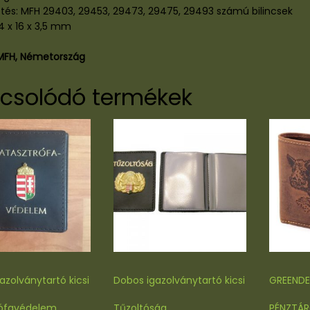
tés: MFH 29403, 29453, 29473, 29475, 29493 számú bilincsek
4 x 16 x 3,5 mm
MFH, Németország
csolódó termékek
azolványtartó kicsi
Dobos igazolványtartó kicsi
GREENDE
rófavédelem
Tűzoltóság
PÉNZTÁR