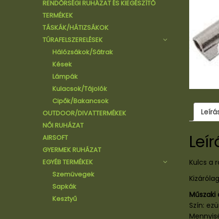
RENDŐRSÉGI RUHÁZAT ÉS KIEGÉSZÍTŐ
Kabátok/Zubbonyok/Dzsekik
Nadrágok/Rövidnadrágok
TERMÉKEK
Pulóverek
Kabátok/Zubbonyok/Dzsekik
TÁSKÁK/HÁTIZSÁKOK
Pólók/Trikók/Atléták/Ingek
Vendéglátói ruházat
TÚRAFELSZERELÉSEK
Köpenyek/Tunikák
Egyéb kiegészítő termékek
Hálózsákok/Sátrak
Kések
Lámpák
Kulacsok/Tájolók
Cipők/Bakancsok
Leírá
OUTDOOR/DIVATTERMÉKEK
NŐI RUHÁZAT
Leír
AIRSOFT
GYERMEK RUHÁZAT
EGYÉB TERMÉKEK
Kulcs
a 
Szemüvegek
Kizáróla
Sapkák
Műszaki
Kesztyű
Szín: ezü
Mennyisé