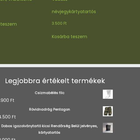
névjegykártyatartós
3.500
Ft
 teszem
Kosárba teszem
Legjobbra értékelt termékek
Csizmabélés filc
.900
Ft
Rövidnadrág Pentagon
4.500
Ft
Dobos igazolványtartó kicsi Rendőrség Belül jelvényes,
kártyatartós