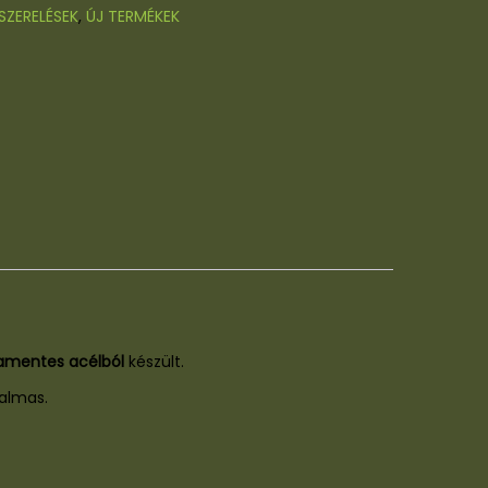
SZERELÉSEK
,
ÚJ TERMÉKEK
amentes acélból
készült.
almas.