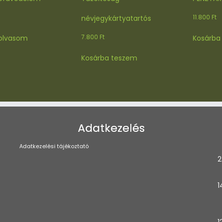
11.800
Ft
névjegykártyatartós
7.800
Ft
olvasom
Kosárba
Kosárba teszem
Adatkezelés
Adatkezelési tájékoztató
2
1