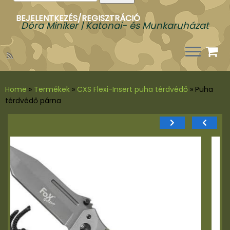
a
következőre:
BEJELENTKEZÉS/REGISZTRÁCIÓ
Dóra Miniker | Katonai- és Munkaruházat
Home
»
Termékek
»
CXS Flexi-Insert puha térdvédő
»
Puha
térdvédő párna