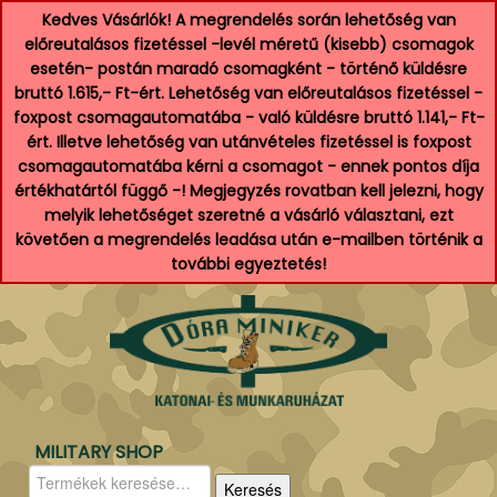
Kedves Vásárlók! A megrendelés során lehetőség van
előreutalásos fizetéssel -levél méretű (kisebb) csomagok
esetén- postán maradó csomagként - történő küldésre
bruttó 1.615,- Ft-ért. Lehetőség van előreutalásos fizetéssel -
foxpost csomagautomatába - való küldésre bruttó 1.141,- Ft-
ért. Illetve lehetőség van utánvételes fizetéssel is foxpost
csomagautomatába kérni a csomagot - ennek pontos díja
értékhatártól függő -! Megjegyzés rovatban kell jelezni, hogy
melyik lehetőséget szeretné a vásárló választani, ezt
követően a megrendelés leadása után e-mailben történik a
további egyeztetés!
MILITARY SHOP
Keresés
Keresés