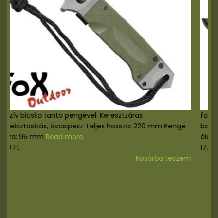
Masszív bicska tanto pengével. Keresztzáras
pengebiztosítás, övcsipesz Teljes hossza: 220 mm Penge
hossza: 95 mm
Read more
8.000
Ft
Kosárba teszem