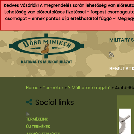
Kedves Vásárlók! A megrendelés során lehetőség van előreutal
Lehetőség van előreutalásos fizetéssel - foxpost csomagautom
csomagot - ennek pontos díja értékhatártól függő -! Megjegyz
MILITARY 
BEMUTAT
Home
»
Termékek
»
Y Málhatartó rögzítő
»
4a4d166
Social links
al
TERMÉKEINK
tyú
ÚJ TERMÉKEK
 és