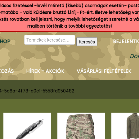
ásos fizetéssel -levél méretű (kisebb) csomagok esetén- postá
atába - való küldésre bruttó 1.141,- Ft-ért. Illetve lehetőség v
és rovatban kell jelezni, hogy melyik lehetőséget szeretné a v
mailben történik a további egyeztetés!
Keresés
SHOP
BEJELENTK
Keresés
a
következőre:
Dór
KOZÁS
HÍREK – AKCIÓK
VÁSÁRLÁSI FELTÉTELEK
4-5a8a-4f78-a0c1-5558fd950482