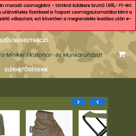
n maradó csomagként - történő küldésre bruttó 1.615,- Ft-ért.
an utánvételes fizetéssel is foxpost csomagautomatába kérni a
ásárló választani, ezt követően a megrendelés leadása után e-
EZÉS/REGISZTRÁCIÓ
a Miniker | Katonai- és Munkaruházat
ELÉRHETŐSÉGEINK