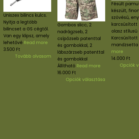
Uniszex bilincs kulcs.
Nyitja a legtöbb
a rozsdamentes
Gombos slicc, 2
bilincset a GS cégtől.
lincsekhez.
nadrágzseb, 2
Van egy klipsz, amely
léssel
csípőzseb patenttal
lehetővé
Read more
 rozsdamentes
és gombokkal, 2
3.500
Ft
 készült.
lábszárzseb patenttal
Tovább olvasom
ag MFH 29403,
és gombokkal
 29473, 29475,
Állítható
Read more
 számú
16.000
Ft
te
Ennek
ekhez alkalmas.
Opciók választás
a
more
va
terméknek
több
osárba teszem
variációja
vál
van.
A
termék
változatok
válas
a