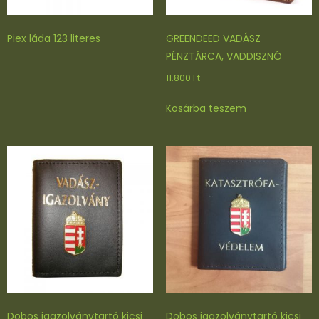
Piex láda 123 literes
GREENDEED VADÁSZ
PÉNZTÁRCA, VADDISZNÓ
11.800
Ft
Kosárba teszem
Dobos igazolványtartó kicsi
Dobos igazolványtartó kicsi