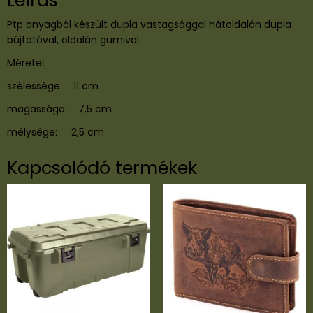
Ptp anyagból készült dupla vastagsággal hátoldalán dupla
bújtatóval, oldalán gumival.
Méretei:
szélessége: 11 cm
magassága: 7,5 cm
mélysége: 2,5 cm
Kapcsolódó termékek