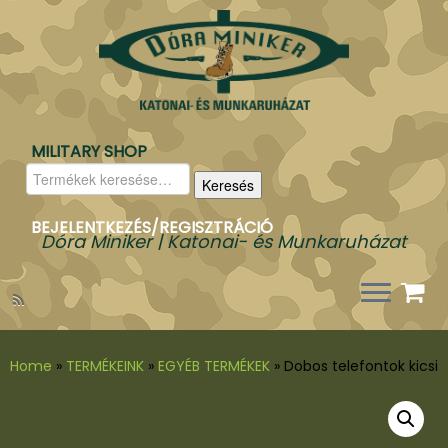
MILITARY SHOP
Keresés
Keresés
a
következőre:
BEJELENTKEZÉS/REGISZTRÁCIÓ
Dóra Miniker | Katonai- és Munkaruházat
Home
»
TERMÉKEINK
»
EGYÉB TERMÉKEK
»
Dobos telefontok kicsi