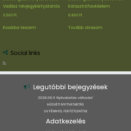
Vadász névjegykártyatartós
Katasztrófavédelem
3.500
Ft
6.800
Ft
Kosárba teszem
Tovább olvasom
Social links
Legutóbbi bejegyzések
2026.06.11. Nyitvatartás változás!
HÚSVÉTI NYITVATARTÁS
UV FÉNNYEL FERTŐTLENÍTVE
Adatkezelés