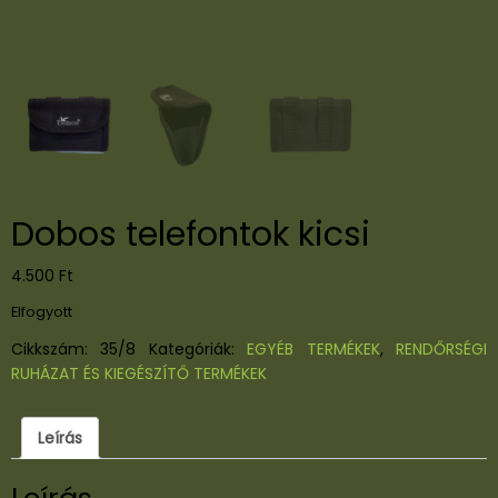
Dobos telefontok kicsi
4.500
Ft
Elfogyott
Cikkszám:
35/8
Kategóriák:
EGYÉB TERMÉKEK
,
RENDŐRSÉGI
RUHÁZAT ÉS KIEGÉSZÍTŐ TERMÉKEK
Leírás
Leírás