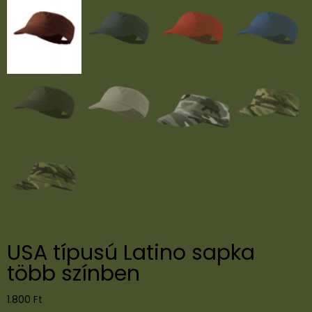
USA típusú Latino sapka
több színben
1.800
Ft