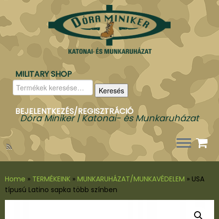
MILITARY SHOP
Keresés
Keresés
a
következőre:
BEJELENTKEZÉS/REGISZTRÁCIÓ
Dóra Miniker | Katonai- és Munkaruházat
Home
»
TERMÉKEINK
»
MUNKARUHÁZAT/MUNKAVÉDELEM
»
USA
típusú Latino sapka több színben