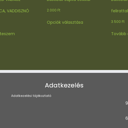
2.000
Ft
CA, VADDISZNÓ
felirattal
Ennek
3.500
Ft
Opciók választása
a
terméknek
 teszem
Tovább 
több
variációja
van.
A
változatok
a
termékoldalon
választhatók
Adatkezelés
ki
Adatkezelési tájékoztató
9