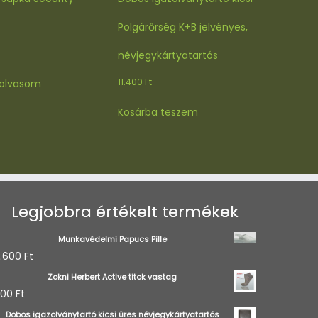
Polgárőrség K+B jelvényes,
névjegykártyatartós
11.400
Ft
olvasom
Kosárba teszem
Legjobbra értékelt termékek
Munkavédelmi Papucs Pille
.600
Ft
Zokni Herbert Active titok vastag
600
Ft
Dobos igazolványtartó kicsi üres névjegykártyatartós