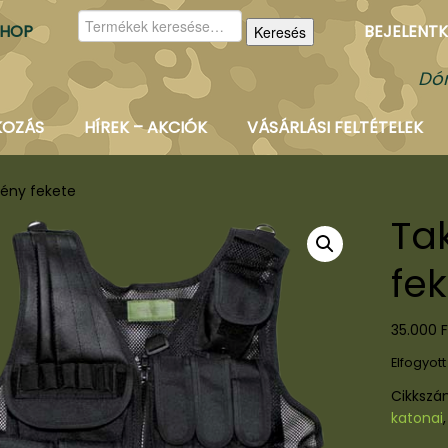
Keresés
SHOP
BEJELENTK
Keresés
a
következőre:
Dór
KOZÁS
HÍREK – AKCIÓK
VÁSÁRLÁSI FELTÉTELEK
lény fekete
Ta
fe
35.000
F
Elfogyott
Cikksz
katonai