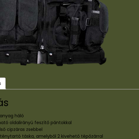
s
ás
panyag háló
tható oldalirányú feszítő pántokkal
lső cipzáras zsebbel
lténytartó táska, amelyből 2 kivehető tépőzárral