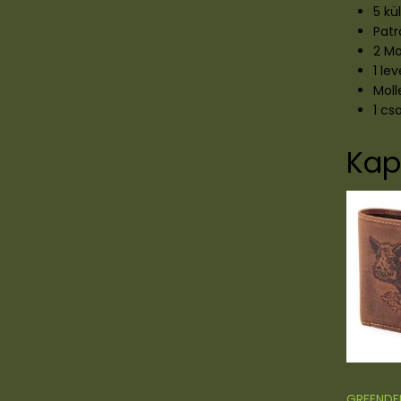
5 k
Patr
2 M
1 le
Moll
1 cs
Kap
GREENDE