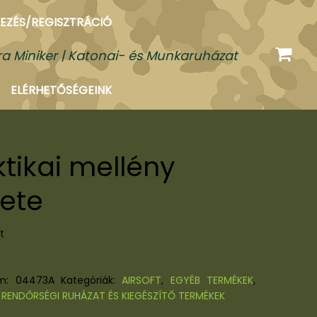
EZÉS/REGISZTRÁCIÓ
a Miniker | Katonai- és Munkaruházat
ELÉRHETŐSÉGEINK
ktikai mellény
kete
t
ám:
04473A
Kategóriák:
AIRSOFT
,
EGYÉB TERMÉKEK
,
,
RENDŐRSÉGI RUHÁZAT ÉS KIEGÉSZÍTŐ TERMÉKEK