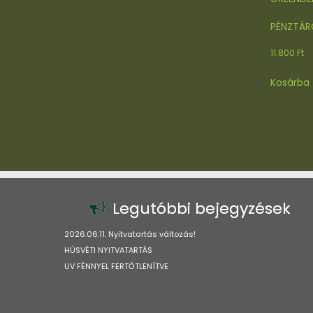
PÉNZTÁR
11.800
Ft
Kosárba
Legutóbbi bejegyzések
2026.06.11. Nyitvatartás változás!
HÚSVÉTI NYITVATARTÁS
UV FÉNNYEL FERTŐTLENÍTVE