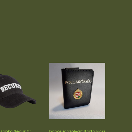
 sapka Security
Dobos igazolványtartó kicsi