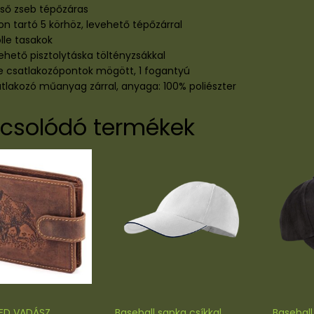
ülső zseb tépőzáras
on tartó 5 körhöz, levehető tépőzárral
olle tasakok
vehető pisztolytáska töltényzsákkal
e csatlakozópontok mögött, 1 fogantyú
atlakozó műanyag zárral, anyaga: 100% poliészter
csolódó termékek
ED VADÁSZ
Baseball sapka csíkkal
Baseball