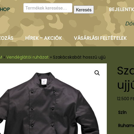
Keresés
SHOP
BEJELENTK
Keresés
a
következőre:
Dór
KOZÁS
HÍREK – AKCIÓK
VÁSÁRLÁSI FELTÉTELEK
M
»
Vendéglátói ruházat
»
Szakácskabát hosszú ujjú
Sz
ujj
12.500
F
Szín
Ruham