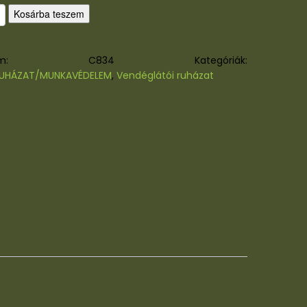
Kosárba teszem
kkszám:
C834
Kategóriák:
UHÁZAT/MUNKAVÉDELEM
,
Vendéglátói ruházat