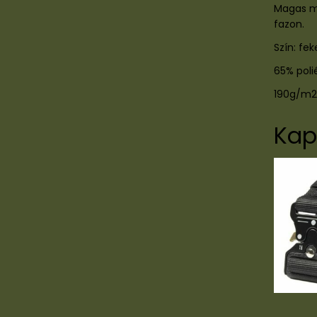
Magas mi
fazon.
Szín: fe
65% poli
190g/m2
Kap