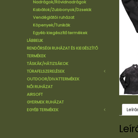
Kabátok/Zubbonyok/Dzsekik
Nadrágok/Rövidnadrágok
Pulóverek
Kabátok/Zubbonyok/Dzsekik
Pólók/Trikók/Atléták/Ingek
Vendéglátói ruházat
Köpenyek/Tunikák
Egyéb kiegészítő termékek
LÁBBELIK
RENDŐRSÉGI RUHÁZAT ÉS KIEGÉSZÍTŐ
TERMÉKEK
TÁSKÁK/HÁTIZSÁKOK
TÚRAFELSZERELÉSEK
OUTDOOR/DIVATTERMÉKEK
Hálózsákok/Sátrak
NŐI RUHÁZAT
Kések
AIRSOFT
Lámpák
GYERMEK RUHÁZAT
Kulacsok/Tájolók
Leírá
EGYÉB TERMÉKEK
Cipők/Bakancsok
Szemüvegek
Leír
Sapkák
Kesztyű