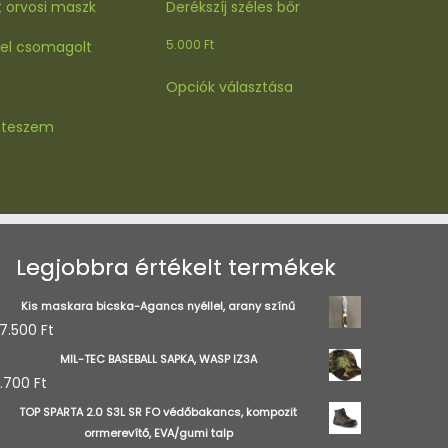
 orvosi maszk
Derékszíj széles bőr
5.000
Ft
el csomagolt
Ennek
Opciók választása
a
terméknek
 teszem
több
variációja
van.
A
változatok
a
Legjobbra értékelt termékek
termékoldalon
választhatók
Kis maskara bicska-Agancs nyéllel, arany színű
ki
7.500
Ft
MIL-TEC BASEBALL SAPKA, WASP IZ3A
.700
Ft
TOP SPARTA 2.0 S3L SR FO védőbakancs, kompozit
orrmerevítő, EVA/gumi talp