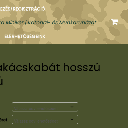
EZÉS/REGISZTRÁCIÓ
a Miniker | Katonai- és Munkaruházat
ELÉRHETŐSÉGEINK
akácskabát hosszú
ú
t
éret