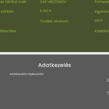
s taktikai övek
CXS VÁSZONÖV
Portwest
6.300
Ft
 színben
egyesév
150
Ft
Tovább olvasom
Ennek
álasztása
Kosárba
a
terméknek
több
variációja
van.
A
Adatkezelés
változatok
a
Adatkezelési tájékoztató
termékoldalon
2
választhatók
ki
7