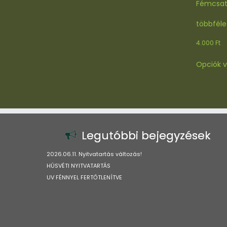
Fémcsato
többféle
4.000
Ft
Opciók v
Legutóbbi bejegyzések
2026.06.11. Nyitvatartás változás!
HÚSVÉTI NYITVATARTÁS
UV FÉNNYEL FERTŐTLENÍTVE