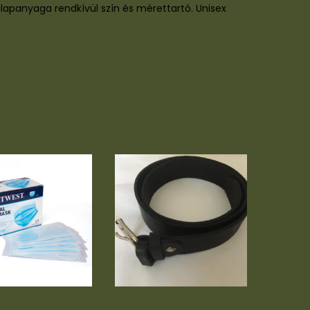
apanyaga rendkívül szín és mérettartó. Unisex