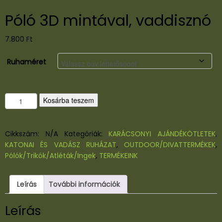
Póló 3D mintával, vaddisznó
7.800
Ft
Ruhaméret
P
Kosárba teszem
ó
l
ó
Cikkszám:
N/A
Kategóriák:
KARÁCSONYI AJÁNDÉKÖTLETEK
,
3
KATONAI ÉS VADÁSZ RUHÁZAT
,
OUTDOOR/DIVATTERMÉKEK
,
D
Pólók/Trikók/Atléták/Ingek
,
TERMÉKEINK
m
i
Leírás
További információk
n
t
Leírás
á
v