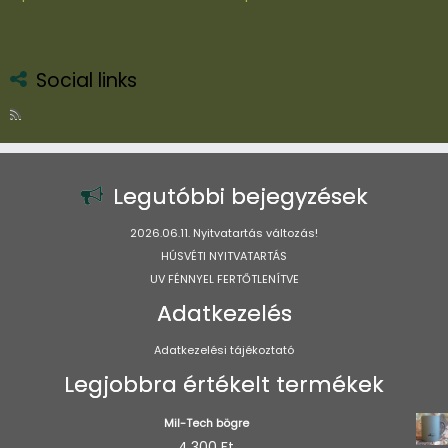
a
a
terméknek
terméknek
több
több
variációja
variációja
Social links
van.
van.
A
A
változatok
változatok
a
a
termékoldalon
termékoldal
Legutóbbi bejegyzések
választhatók
választhatók
ki
ki
2026.06.11. Nyitvatartás változás!
HÚSVÉTI NYITVATARTÁS
UV FÉNNYEL FERTŐTLENÍTVE
Adatkezelés
Adatkezelési tájékoztató
Legjobbra értékelt termékek
Mil-Tech bögre
4.300
Ft