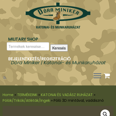
MILITARY SHOP
Keresés
Keresés
a
következőre:
BEJELENTKEZÉS/REGISZTRÁCIÓ
Dóra Miniker | Katonai- és Munkaruházat
Home
»
TERMÉKEINK
»
KATONAI ÉS VADÁSZ RUHÁZAT
»
Pólók/Trikók/Atléták/Ingek
»
Póló 3D mintával, vaddisznó