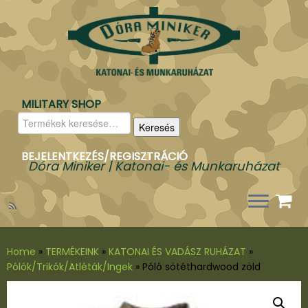
MILITARY SHOP
Keresés
Keresés
a
következőre:
BEJELENTKEZÉS/REGISZTRÁCIÓ
Dóra Miniker | Katonai- és Munkaruházat
Home
»
TERMÉKEINK
»
KATONAI ÉS VADÁSZ RUHÁZAT
»
Pólók/Trikók/Atléták/Ingek
»
Póló sötéthardwood zöld