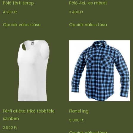
Póló férfi terep
Póló 4xL-es méret
4.200
Ft
3.400
Ft
Ennek
Ennek
Opciók választása
Opciók választása
a
a
terméknek
terméknek
több
több
variációja
variációja
van.
van.
A
A
változatok
változatok
a
a
termékoldalon
termékoldal
választhatók
választhatók
ki
ki
Férfi atléta trikó többféle
Flanel ing
színben
5.000
Ft
2.500
Ft
Ennek
Opciók választása