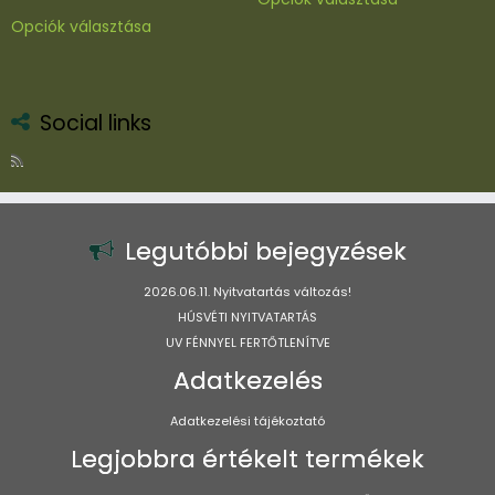
a
Ennek
Opciók választása
terméknek
a
több
terméknek
variációja
több
van.
variációja
Social links
A
van.
változatok
A
a
változatok
termékoldal
a
választhatók
termékoldalon
Legutóbbi bejegyzések
ki
választhatók
ki
2026.06.11. Nyitvatartás változás!
HÚSVÉTI NYITVATARTÁS
UV FÉNNYEL FERTŐTLENÍTVE
Adatkezelés
Adatkezelési tájékoztató
Legjobbra értékelt termékek