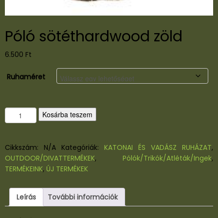
Póló sötéthardwood zöld
6.500
Ft
Ruhaméret
P
Kosárba teszem
ó
l
ó
Cikkszám:
N/A
Kategóriák:
KATONAI ÉS VADÁSZ RUHÁZAT
,
s
OUTDOOR/DIVATTERMÉKEK
,
Pólók/Trikók/Atléták/Ingek
,
ö
TERMÉKEINK
,
ÚJ TERMÉKEK
t
é
Leírás
További információk
t
h