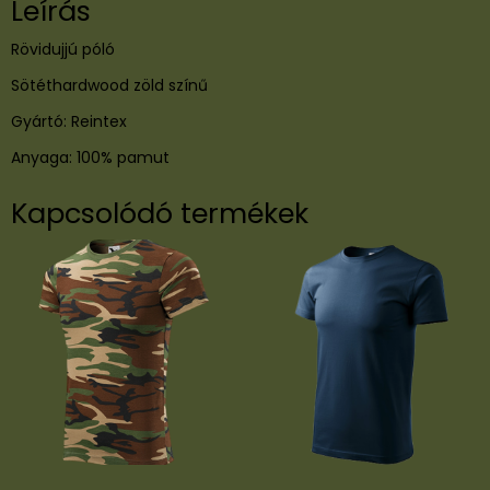
Leírás
a
r
Rövidujjú póló
d
w
Sötéthardwood zöld színű
o
Gyártó: Reintex
o
d
Anyaga: 100% pamut
z
ö
Kapcsolódó termékek
l
d
m
e
n
n
y
i
s
é
g