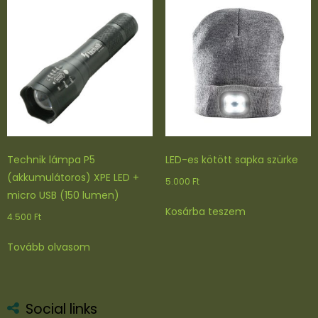
Technik lámpa P5
LED-es kötött sapka szürke
(akkumulátoros) XPE LED +
5.000
Ft
micro USB (150 lumen)
Kosárba teszem
4.500
Ft
Tovább olvasom
Social links