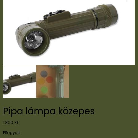
Pipa lámpa közepes
1.300
Ft
Elfogyott