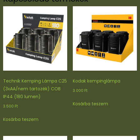
Technik Kemping Lámpa C25
Kodak kempinglámpa
(3xAA/nem tartozék) COB
3.000
Ft
IP44 (180 lumen)
Kosárba teszem
3.500
Ft
Kosárba teszem