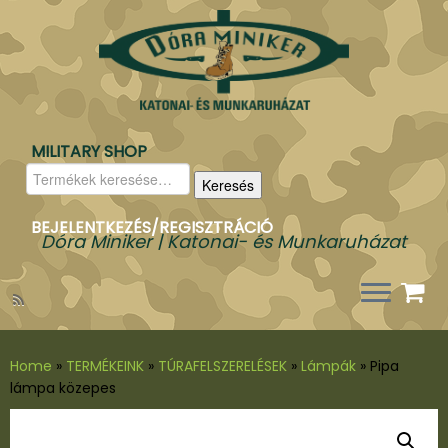
MILITARY SHOP
Keresés
Keresés
a
következőre:
BEJELENTKEZÉS/REGISZTRÁCIÓ
Dóra Miniker | Katonai- és Munkaruházat
Home
»
TERMÉKEINK
»
TÚRAFELSZERELÉSEK
»
Lámpák
»
Pipa
lámpa közepes