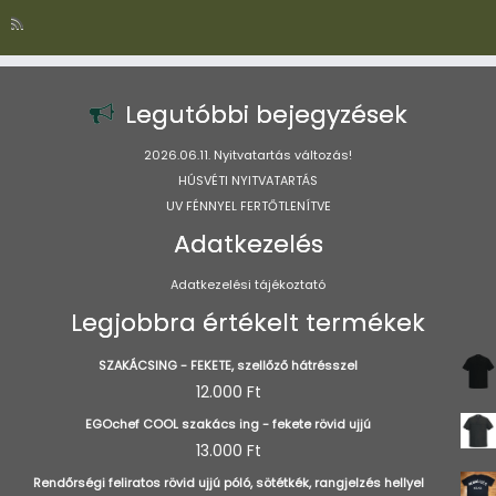
Legutóbbi bejegyzések
2026.06.11. Nyitvatartás változás!
HÚSVÉTI NYITVATARTÁS
UV FÉNNYEL FERTŐTLENÍTVE
Adatkezelés
Adatkezelési tájékoztató
Legjobbra értékelt termékek
SZAKÁCSING - FEKETE, szellőző hátrésszel
12.000
Ft
EGOchef COOL szakács ing - fekete rövid ujjú
13.000
Ft
Rendőrségi feliratos rövid ujjú póló, sötétkék, rangjelzés hellyel