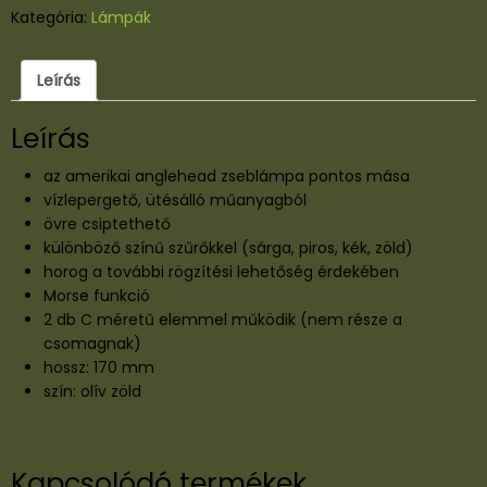
Kategória:
Lámpák
Leírás
Leírás
az amerikai anglehead zseblámpa pontos mása
vízlepergető, ütésálló műanyagból
övre csiptethető
különböző színű szűrőkkel (sárga, piros, kék, zöld)
horog a további rögzítési lehetőség érdekében
Morse funkció
2 db C méretű elemmel működik (nem része a
csomagnak)
hossz: 170 mm
szín: olív zöld
Kapcsolódó termékek