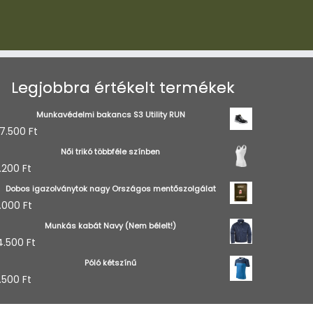
terméknek
változatok
több
a
variációja
termékoldalon
van.
választhatók
A
ki
Legjobbra értékelt termékek
változatok
a
Munkavédelmi bakancs S3 Utility RUN
termékoldalon
7.500
Ft
választhatók
ki
Női trikó többféle színben
.200
Ft
Dobos igazolványtok nagy Országos mentőszolgálat
.000
Ft
Munkás kabát Navy (Nem bélelt!)
4.500
Ft
Póló kétszínű
.500
Ft