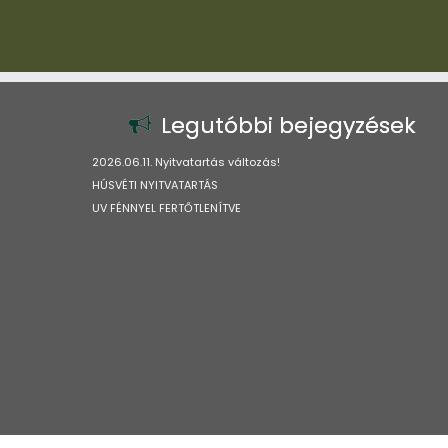
Legutóbbi bejegyzések
2026.06.11. Nyitvatartás változás!
HÚSVÉTI NYITVATARTÁS
UV FÉNNYEL FERTŐTLENÍTVE