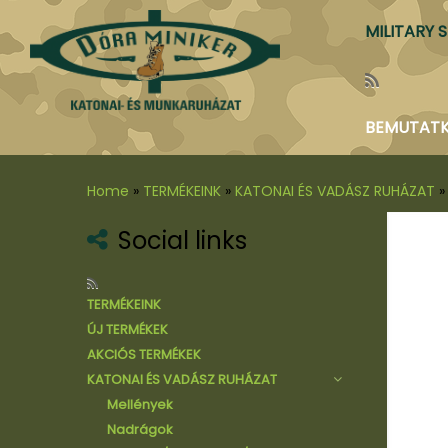
MILITARY 
BEMUTAT
Home
»
TERMÉKEINK
»
KATONAI ÉS VADÁSZ RUHÁZAT
»
Social links
TERMÉKEINK
ÚJ TERMÉKEK
AKCIÓS TERMÉKEK
KATONAI ÉS VADÁSZ RUHÁZAT
Mellények
Nadrágok