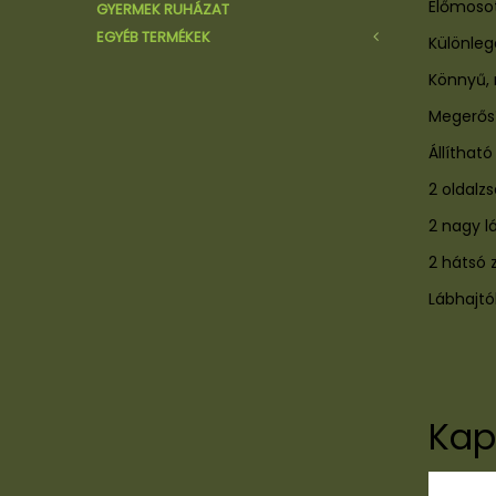
Előmosot
GYERMEK RUHÁZAT
Kulacsok/Tájolók
EGYÉB TERMÉKEK
Cipők/Bakancsok
Különleg
Szemüvegek
Könnyű,
Sapkák
Megerősí
Kesztyű
Állíthat
2 oldalz
2 nagy l
2 hátsó 
Lábhajtó
Kap