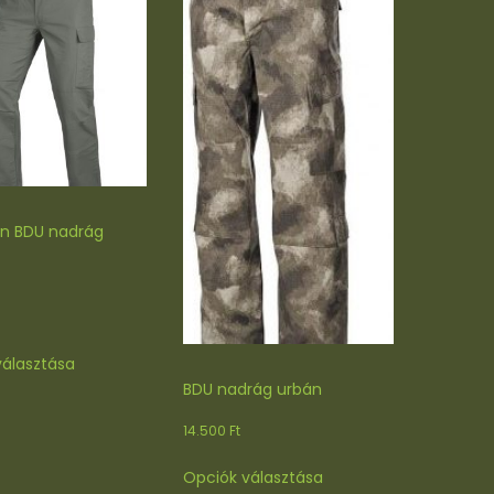
n BDU nadrág
Ennek
választása
a
BDU nadrág urbán
terméknek
több
14.500
Ft
variációja
Ennek
van.
Opciók választása
a
A