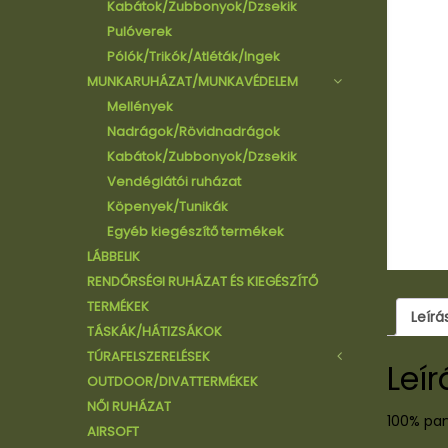
Kabátok/Zubbonyok/Dzsekik
Pulóverek
Pólók/Trikók/Atléták/Ingek
MUNKARUHÁZAT/MUNKAVÉDELEM
Mellények
Nadrágok/Rövidnadrágok
Kabátok/Zubbonyok/Dzsekik
Vendéglátói ruházat
Köpenyek/Tunikák
Egyéb kiegészítő termékek
LÁBBELIK
RENDŐRSÉGI RUHÁZAT ÉS KIEGÉSZÍTŐ
TERMÉKEK
Leírá
TÁSKÁK/HÁTIZSÁKOK
TÚRAFELSZERELÉSEK
Leír
OUTDOOR/DIVATTERMÉKEK
Hálózsákok/Sátrak
NŐI RUHÁZAT
Kések
100% pa
AIRSOFT
Lámpák