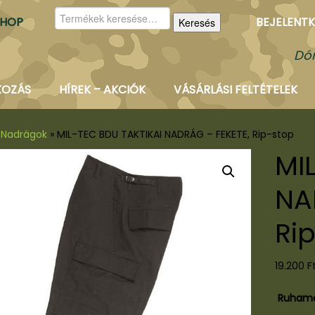
Keresés
SHOP
BEJELENTK
Keresés
a
következőre:
Dór
KOZÁS
HÍREK – AKCIÓK
VÁSÁRLÁSI FELTÉTELEK
Nadrágok
»
MIL-TEC BDU TAKTIKAI NADRÁG – FEKETE, Rip-stop
MI
NA
Ri
19.200
F
Ruham