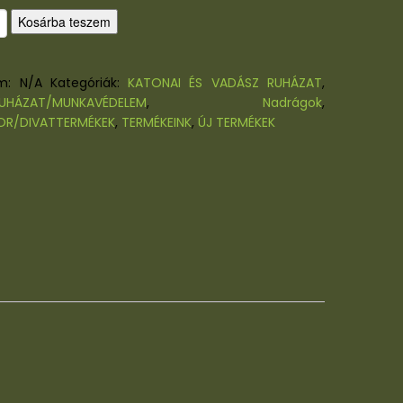
Kosárba teszem
ám:
N/A
Kategóriák:
KATONAI ÉS VADÁSZ RUHÁZAT
,
UHÁZAT/MUNKAVÉDELEM
,
Nadrágok
,
R/DIVATTERMÉKEK
,
TERMÉKEINK
,
ÚJ TERMÉKEK