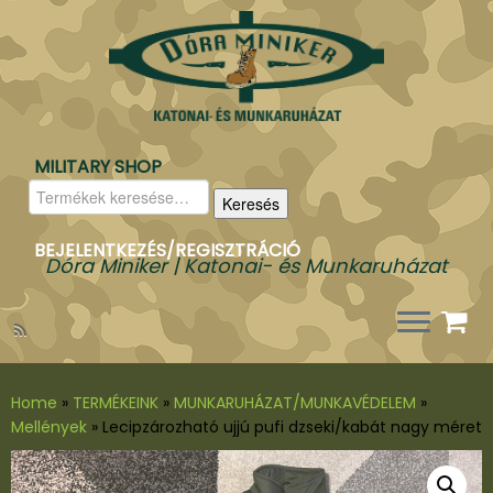
MILITARY SHOP
Keresés
Keresés
a
következőre:
BEJELENTKEZÉS/REGISZTRÁCIÓ
Dóra Miniker | Katonai- és Munkaruházat
Home
»
TERMÉKEINK
»
MUNKARUHÁZAT/MUNKAVÉDELEM
»
Mellények
»
Lecipzározható ujjú pufi dzseki/kabát nagy méret