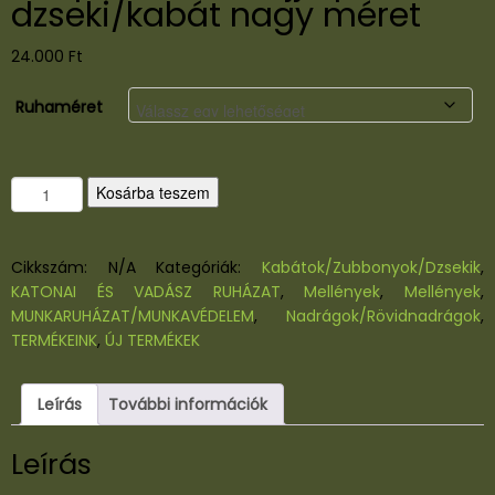
dzseki/kabát nagy méret
24.000
Ft
Ruhaméret
L
Kosárba teszem
e
c
i
Cikkszám:
N/A
Kategóriák:
Kabátok/Zubbonyok/Dzsekik
,
p
KATONAI ÉS VADÁSZ RUHÁZAT
,
Mellények
,
Mellények
,
z
MUNKARUHÁZAT/MUNKAVÉDELEM
,
Nadrágok/Rövidnadrágok
,
á
TERMÉKEINK
,
ÚJ TERMÉKEK
r
o
Leírás
További információk
z
h
Leírás
a
t