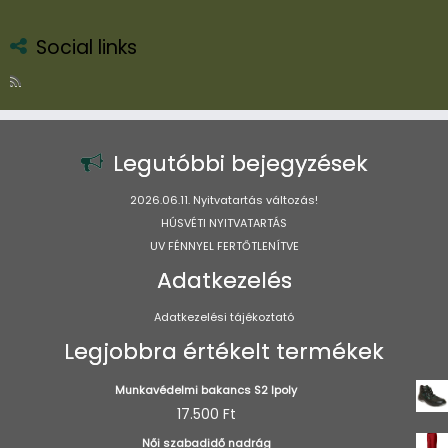
több
több
variációja
variációja
Social links
van.
van.
A
A
változatok
változatok
a
a
termékoldalon
termékoldal
Legutóbbi bejegyzések
választhatók
választhatók
ki
ki
2026.06.11. Nyitvatartás változás!
HÚSVÉTI NYITVATARTÁS
UV FÉNNYEL FERTŐTLENÍTVE
Adatkezelés
Adatkezelési tájékoztató
Legjobbra értékelt termékek
Munkavédelmi bakancs S2 Ipoly
17.500
Ft
Női szabadidő nadrág