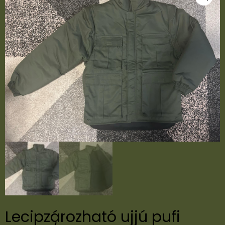
Lecipzározható ujjú pufi