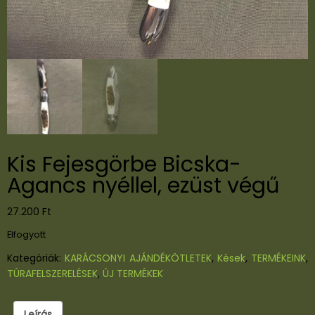
Kis Fejesgörbe Bicska-
Agancs nyéllel, ezüst végű
27.200
Ft
Elfogyott
Kategóriák:
KARÁCSONYI AJÁNDÉKÖTLETEK
,
Kések
,
TERMÉKEINK
,
TÚRAFELSZERELÉSEK
,
ÚJ TERMÉKEK
Leírás