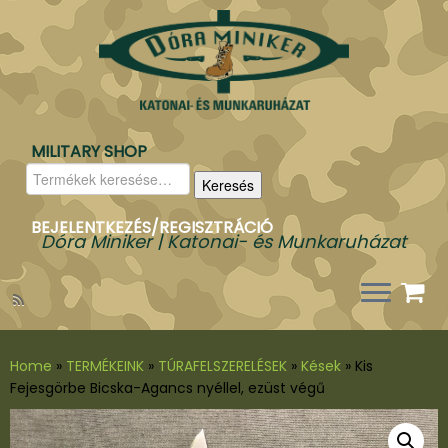
MILITARY SHOP
Keresés
Keresés
a
következőre:
BEJELENTKEZÉS/REGISZTRÁCIÓ
Dóra Miniker | Katonai- és Munkaruházat
Home
»
TERMÉKEINK
»
TÚRAFELSZERELÉSEK
»
Kések
»
Kis
Fejesgörbe Bicska-Agancs nyéllel, ezüst végű