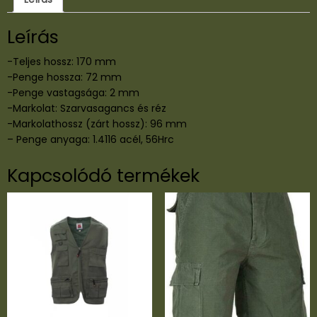
Leírás
-Teljes hossz: 170 mm
-Penge hossza: 72 mm
-Penge vastagsága: 2 mm
-Markolat: Szarvasagancs és réz
-Markolathossz (zárt hossz): 96 mm
– Penge anyaga: 1.4116 acél, 56Hrc
Kapcsolódó termékek