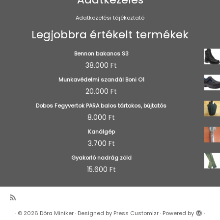
Adatkezelési tájékoztató
Legjobbra értékelt termékek
Bennon bakancs S3
38.000
Ft
Munkavédelmi szandál Boni O1
20.000
Ft
Dobos Fegyvertok PARA balos tártokos, bújtatós
8.000
Ft
Kanálgép
3.700
Ft
Gyakorló nadrág zöld
15.600
Ft
·
© 2026
Dóra Miniker
·
Designed by
Press Customizr
·
Powered by
·