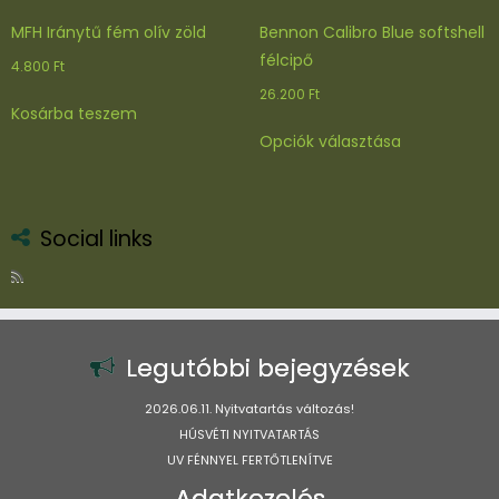
MFH Iránytű fém olív zöld
Bennon Calibro Blue softshell
félcipő
4.800
Ft
26.200
Ft
Kosárba teszem
Ennek
Opciók választása
a
terméknek
több
variációja
Social links
van.
A
változatok
a
termékoldal
Legutóbbi bejegyzések
választhatók
ki
2026.06.11. Nyitvatartás változás!
HÚSVÉTI NYITVATARTÁS
UV FÉNNYEL FERTŐTLENÍTVE
Adatkezelés