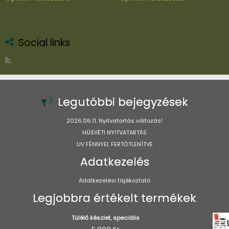
a
a
terméknek
terméknek
több
több
variációja
variációja
Social links
van.
van.
A
A
változatok
változatok
a
a
termékoldalon
termékoldal
Legutóbbi bejegyzések
választhatók
választhatók
ki
ki
2026.06.11. Nyitvatartás változás!
HÚSVÉTI NYITVATARTÁS
UV FÉNNYEL FERTŐTLENÍTVE
Adatkezelés
Adatkezelési tájékoztató
Legjobbra értékelt termékek
Túlélő készlet, speciális