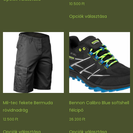
a
10.500
Ft
terméknek
Ennek
több
Opciók választása
a
variációja
terméknek
van.
több
A
variációja
változatok
van.
a
A
termékoldalon
változatok
választhatók
a
ki
termékoldal
választhatók
ki
Mil-tec fekete Bermuda
Bennon Calibro Blue softshell
rövidnadrág
félcipő
12.500
Ft
26.200
Ft
Ennek
Ennek
Opciók választása
Opciók választása