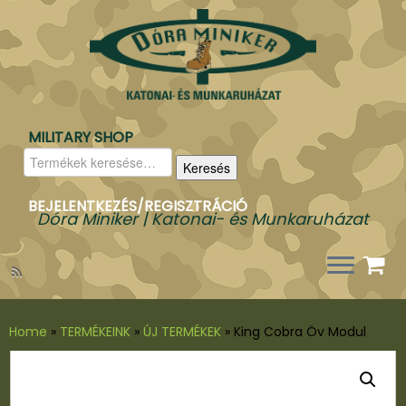
MILITARY SHOP
Keresés
Keresés
a
következőre:
BEJELENTKEZÉS/REGISZTRÁCIÓ
Dóra Miniker | Katonai- és Munkaruházat
Home
»
TERMÉKEINK
»
ÚJ TERMÉKEK
»
King Cobra Öv Modul