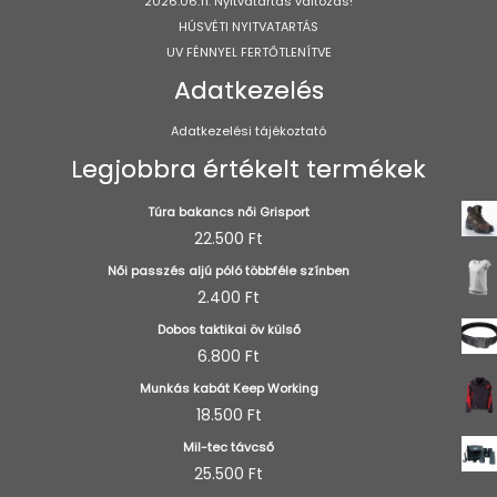
2026.06.11. Nyitvatartás változás!
HÚSVÉTI NYITVATARTÁS
UV FÉNNYEL FERTŐTLENÍTVE
Adatkezelés
Adatkezelési tájékoztató
Legjobbra értékelt termékek
Túra bakancs női Grisport
22.500
Ft
Női passzés aljú póló többféle színben
2.400
Ft
Dobos taktikai öv külső
6.800
Ft
Munkás kabát Keep Working
18.500
Ft
Mil-tec távcső
25.500
Ft