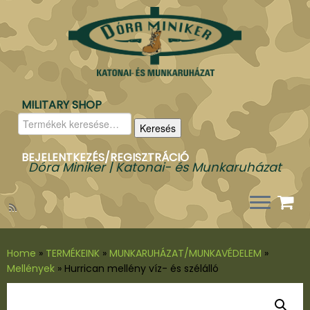
MILITARY SHOP
Keresés
Keresés
a
következőre:
BEJELENTKEZÉS/REGISZTRÁCIÓ
Dóra Miniker | Katonai- és Munkaruházat
Home
»
TERMÉKEINK
»
MUNKARUHÁZAT/MUNKAVÉDELEM
»
Mellények
»
Hurrican mellény víz- és szélálló