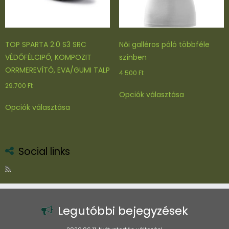
TOP SPARTA 2.0 S3 SRC
Női galléros póló többféle
VÉDŐFÉLCIPŐ, KOMPOZIT
színben
ORRMEREVÍTŐ, EVA/GUMI TALP
4.500
Ft
29.700
Ft
Ennek
Opciók választása
a
Ennek
Opciók választása
terméknek
a
több
terméknek
variációja
több
van.
variációja
Social links
A
van.
változatok
A
a
változatok
termékoldal
a
választhatók
termékoldalon
Legutóbbi bejegyzések
ki
választhatók
ki