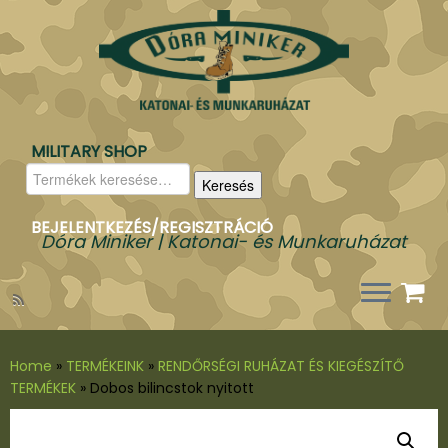
MILITARY SHOP
Keresés
Keresés
a
következőre:
BEJELENTKEZÉS/REGISZTRÁCIÓ
Dóra Miniker | Katonai- és Munkaruházat
Home
»
TERMÉKEINK
»
RENDŐRSÉGI RUHÁZAT ÉS KIEGÉSZÍTŐ
TERMÉKEK
»
Dobos bilincstok nyitott