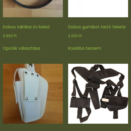
m
e
n
n
Dobos taktikai öv belső
Dobos gumibot tartó fekete
y
3.900
Ft
3.200
Ft
i
s
Ennek
Opciók választása
Kosárba teszem
é
a
g
terméknek
több
variációja
van.
A
változatok
a
termékoldalon
választhatók
ki