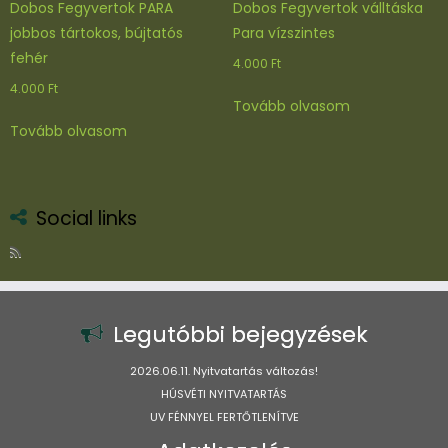
Dobos Fegyvertok PARA
Dobos Fegyvertok válltáska
jobbos tártokos, bújtatós
Para vízszintes
fehér
4.000
Ft
4.000
Ft
Tovább olvasom
Tovább olvasom
Social links
Legutóbbi bejegyzések
2026.06.11. Nyitvatartás változás!
HÚSVÉTI NYITVATARTÁS
UV FÉNNYEL FERTŐTLENÍTVE