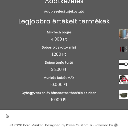
Adatkezelés
Adatkezelési tájékoztató
Legjobbra értékelt termékek
Mil-Tech bögre
4.300
Ft
Dobos bicskatok mini
1.200
Ft
Dobos tonfa tartó
3.200
Ft
Munkás kabát MAX
10.000
Ft
Gyöngyvászon öv fémcsatos többféle színben
5.000
Ft
·
© 2026
Dóra Miniker
·
Designed by
Press Customizr
·
Powered by
·