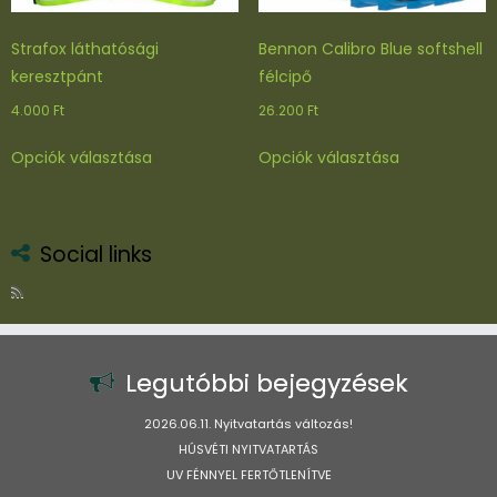
Strafox láthatósági
Bennon Calibro Blue softshell
keresztpánt
félcipő
4.000
Ft
26.200
Ft
Ennek
Ennek
Opciók választása
Opciók választása
a
a
terméknek
terméknek
több
több
variációja
variációja
Social links
van.
van.
A
A
változatok
változatok
a
a
termékoldalon
termékoldal
Legutóbbi bejegyzések
választhatók
választhatók
ki
ki
2026.06.11. Nyitvatartás változás!
HÚSVÉTI NYITVATARTÁS
UV FÉNNYEL FERTŐTLENÍTVE