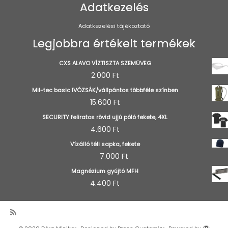
Adatkezelés
Adatkezelési tájékoztató
Legjobbra értékelt termékek
CXS ALAVO VÍZTISZTA SZEMÜVEG
2.000
Ft
Mil-tec basic IVÓZSÁK/vállpántos többféle színben
15.600
Ft
SECURITY feliratos rövid ujjú póló fekete, 4XL
4.600
Ft
Vízálló téli sapka, fekete
7.000
Ft
Magnézium gyújtó MFH
4.400
Ft