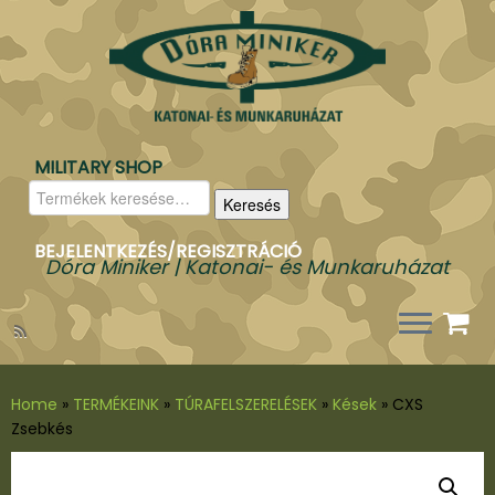
MILITARY SHOP
Keresés
Keresés
a
következőre:
BEJELENTKEZÉS/REGISZTRÁCIÓ
Dóra Miniker | Katonai- és Munkaruházat
Home
»
TERMÉKEINK
»
TÚRAFELSZERELÉSEK
»
Kések
»
CXS
Zsebkés