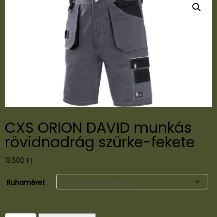
CXS ORION DAVID munkás
rövidnadrág szürke-fekete
13.500
Ft
Ruhaméret