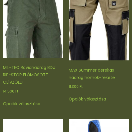
v
i
d
n
a
d
r
á
g
s
MIL-TEC Rövidnadrág BDU
z
MAX Summer derekas
RIP-STOP ELŐMOSOTT
ü
nadrág homok-fekete
OLÍVZÖLD
r
11.300
Ft
k
14.500
Ft
Ennek
e
Opciók választása
Ennek
a
-
Opciók választása
a
terméknek
f
terméknek
több
e
több
variációja
k
variációja
van.
e
van.