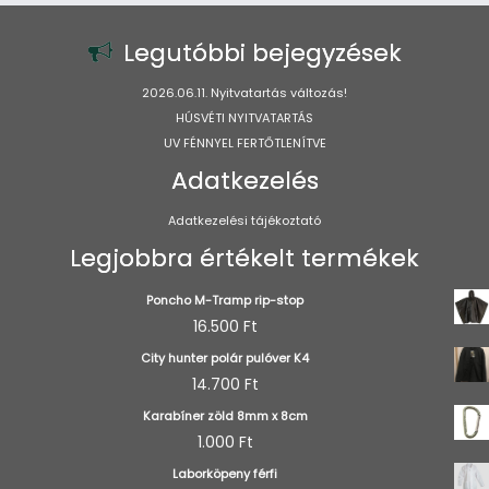
a
termékoldal
Legutóbbi bejegyzések
választhatók
ki
2026.06.11. Nyitvatartás változás!
HÚSVÉTI NYITVATARTÁS
UV FÉNNYEL FERTŐTLENÍTVE
Adatkezelés
Adatkezelési tájékoztató
Legjobbra értékelt termékek
Poncho M-Tramp rip-stop
16.500
Ft
City hunter polár pulóver K4
14.700
Ft
Karabíner zöld 8mm x 8cm
1.000
Ft
Laborköpeny férfi