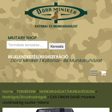
MILITARY SHOP
Keresés
Keresés
a
következőre:
BEJELENTKEZÉS/REGISZTRÁCIÓ
Dóra Miniker | Katonai- és Munkaruházat
Home
»
TERMÉKEINK
»
MUNKARUHÁZAT/MUNKAVÉDELEM
»
Nadrágok/Rövidnadrágok
»
CXS ORION DAVID munkás
rövidnadrág szürke-fekete