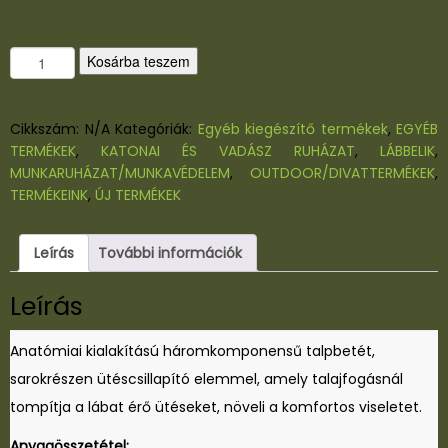
B
Kosárba teszem
E
N
N
Cikkszám:
N/A
Kategóriák:
Egyéb kiegészítő termékek
,
EGYÉB
O
TERMÉKEK
,
KATONAI ÉS VADÁSZ RUHÁZAT
,
LÁBBELIK
,
N
MUNKARUHÁZAT/MUNKAVÉDELEM
,
OUTDOOR/DIVATTERMÉKEK
,
W
TERMÉKEINK
,
ÚJ TERMÉKEK
A
R
Leírás
További információk
R
I
Leírás
O
R
T
Anatómiai kialakítású háromkomponensű talpbetét,
A
sarokrészen ütéscsillapító elemmel, amely talajfogásnál
L
tompítja a lábat érő ütéseket, növeli a komfortos viseletet.
P
B
Anyagösszetétel: