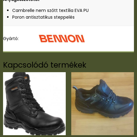
E
T
Cambrelle nem szőtt textília EVA PU
É
Poron antisztatikus steppelés
T
m
e
Gyártó:
n
n
y
i
Kapcsolódó termékek
s
é
g