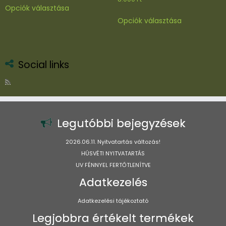
Ennek
Opciók választása
a
Ennek
Opciók választása
terméknek
a
több
terméknek
variációja
több
van.
variációja
Social links
A
van.
változatok
A
a
változatok
termékoldalon
a
választhatók
termékoldal
Legutóbbi bejegyzések
ki
választhatók
ki
2026.06.11. Nyitvatartás változás!
HÚSVÉTI NYITVATARTÁS
UV FÉNNYEL FERTŐTLENÍTVE
Adatkezelés
Adatkezelési tájékoztató
Legjobbra értékelt termékek