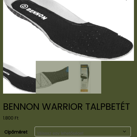
BENNON WARRIOR TALPBETÉT
1.800
Ft
Cipőméret