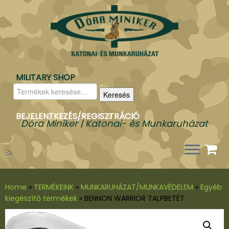
MILITARY SHOP
Keresés
Keresés
a
következőre:
BEJELENTKEZÉS/REGISZTRÁCIÓ
Dóra Miniker | Katonai- és Munkaruházat
Home
»
TERMÉKEINK
»
MUNKARUHÁZAT/MUNKAVÉDELEM
»
Egyéb
kiegészítő termékek
»
BENNON WARRIOR TALPBETÉT