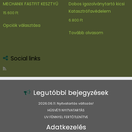
MECHANIX FASTFIT KESZTYŰ
Dobos igazolványtartó kicsi
Katasztrófavédelem
15.600
Ft
6.800
Ft
Ennek
Opciók választása
a
Tovább olvasom
terméknek
több
variációja
van.
Social links
A
változatok
a
termékoldalon
választhatók
Legutóbbi bejegyzések
ki
2026.06.11. Nyitvatartás változás!
HÚSVÉTI NYITVATARTÁS
UV FÉNNYEL FERTŐTLENÍTVE
Adatkezelés