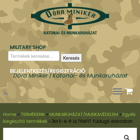
MILITARY SHOP
Keresés
Keresés
a
következőre:
BEJELENTKEZÉS/REGISZTRÁCIÓ
Dóra Miniker | Katonai- és Munkaruházat
Home
»
TERMÉKEINK
»
MUNKARUHÁZAT/MUNKAVÉDELEM
»
Egyéb
kiegészítő termékek
»
3M E-A-R ULTRAFIT füldugó dobozban