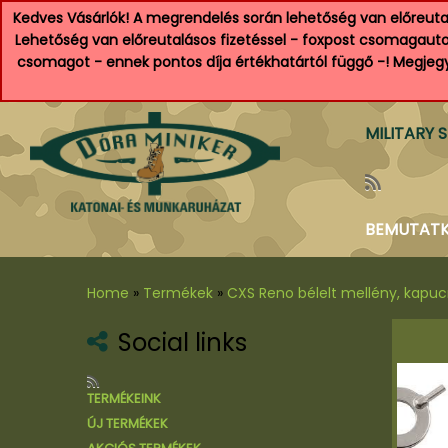
Kedves Vásárlók! A megrendelés során lehetőség van előreutal
Lehetőség van előreutalásos fizetéssel - foxpost csomagautom
csomagot - ennek pontos díja értékhatártól függő -! Megjegyz
MILITARY 
BEMUTAT
Home
»
Termékek
»
CXS Reno bélelt mellény, kapuc
Social links
al
TERMÉKEINK
tyú
ÚJ TERMÉKEK
 és