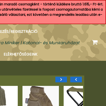
n maradó csomagként - történő küldésre bruttó 1.615,- Ft-ért.
an utánvételes fizetéssel is foxpost csomagautomatába kérni a
ásárló választani, ezt követően a megrendelés leadása után e-
EZÉS/REGISZTRÁCIÓ
a Miniker | Katonai- és Munkaruházat
ELÉRHETŐSÉGEINK