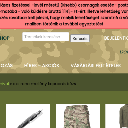
ásos fizetéssel -levél méretű (kisebb) csomagok esetén- postá
atába - való küldésre bruttó 1.141,- Ft-ért. Illetve lehetőség v
és rovatban kell jelezni, hogy melyik lehetőséget szeretné a v
mailben történik a további egyeztetés!
Keresés
SHOP
BEJELENTK
Keresés
a
következőre:
Dór
KOZÁS
HÍREK – AKCIÓK
VÁSÁRLÁSI FELTÉTELEK
nival
»
cxs reno mellény kapucnis bézs