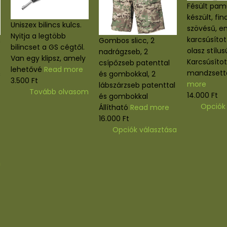
Uniszex bilincs kulcs.
Nyitja a legtöbb
a rozsdamentes
Gombos slicc, 2
bilincset a GS cégtől.
lincsekhez.
nadrágzseb, 2
Van egy klipsz, amely
léssel
csípőzseb patenttal
lehetővé
Read more
 rozsdamentes
és gombokkal, 2
3.500
Ft
 készült.
lábszárzseb patenttal
Tovább olvasom
ag MFH 29403,
és gombokkal
 29473, 29475,
Állítható
Read more
 számú
16.000
Ft
te
Ennek
ekhez alkalmas.
Opciók választás
a
more
va
terméknek
több
osárba teszem
variációja
vál
van.
A
termék
változatok
válas
a