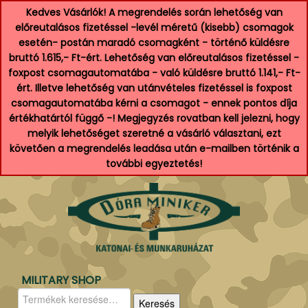
Kedves Vásárlók! A megrendelés során lehetőség van
előreutalásos fizetéssel -levél méretű (kisebb) csomagok
esetén- postán maradó csomagként - történő küldésre
bruttó 1.615,- Ft-ért. Lehetőség van előreutalásos fizetéssel -
foxpost csomagautomatába - való küldésre bruttó 1.141,- Ft-
ért. Illetve lehetőség van utánvételes fizetéssel is foxpost
csomagautomatába kérni a csomagot - ennek pontos díja
értékhatártól függő -! Megjegyzés rovatban kell jelezni, hogy
melyik lehetőséget szeretné a vásárló választani, ezt
követően a megrendelés leadása után e-mailben történik a
további egyeztetés!
MILITARY SHOP
Keresés
Keresés