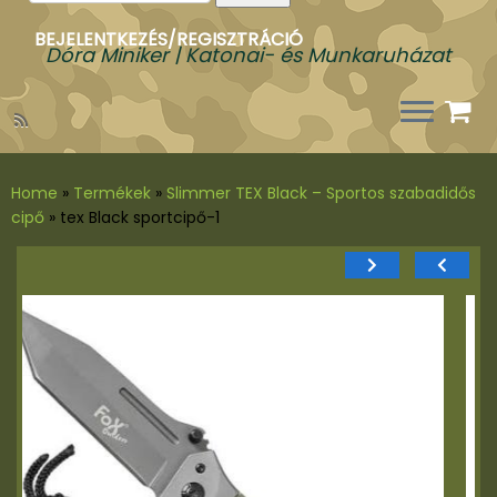
a
következőre:
BEJELENTKEZÉS/REGISZTRÁCIÓ
Dóra Miniker | Katonai- és Munkaruházat
Home
»
Termékek
»
Slimmer TEX Black – Sportos szabadidős
cipő
»
tex Black sportcipő-1