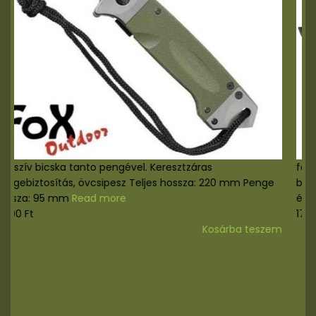
Masszív bicska tanto pengével. Keresztzáras
pengebiztosítás, övcsipesz Teljes hossza: 220 mm Penge
hossza: 95 mm
Read more
8.000
Ft
Kosárba teszem