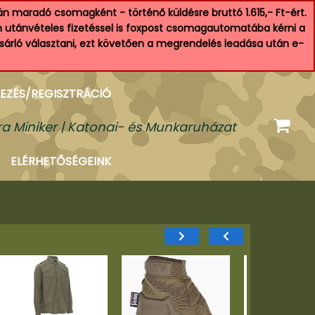
n maradó csomagként - történő küldésre bruttó 1.615,- Ft-ért.
an utánvételes fizetéssel is foxpost csomagautomatába kérni a
ásárló választani, ezt követően a megrendelés leadása után e-
EZÉS/REGISZTRÁCIÓ
a Miniker | Katonai- és Munkaruházat
ELÉRHETŐSÉGEINK