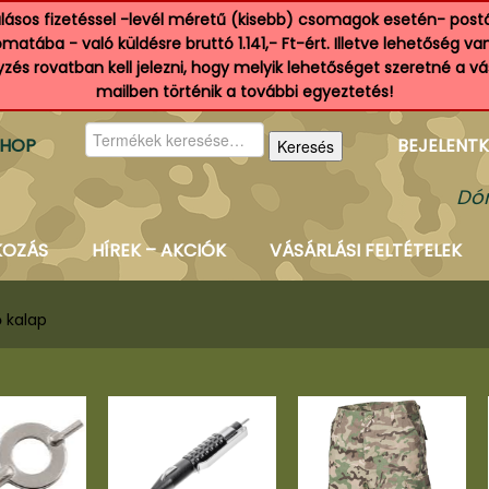
ásos fizetéssel -levél méretű (kisebb) csomagok esetén- postá
atába - való küldésre bruttó 1.141,- Ft-ért. Illetve lehetőség v
és rovatban kell jelezni, hogy melyik lehetőséget szeretné a v
mailben történik a további egyeztetés!
Keresés
SHOP
BEJELENTK
Keresés
a
következőre:
Dór
KOZÁS
HÍREK – AKCIÓK
VÁSÁRLÁSI FELTÉTELEK
ő kalap