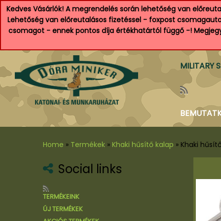
Kedves Vásárlók! A megrendelés során lehetőség van előreutal
Lehetőség van előreutalásos fizetéssel - foxpost csomagautom
csomagot - ennek pontos díja értékhatártól függő -! Megjegyz
MILITARY 
BEMUTAT
Home
»
Termékek
»
Khaki hűsítő kalap
»
Khaki hűsít
Social links
al
TERMÉKEINK
tyú
ÚJ TERMÉKEK
 és