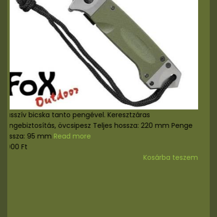
Masszív bicska tanto pengével. Keresztzáras
pengebiztosítás, övcsipesz Teljes hossza: 220 mm Penge
hossza: 95 mm
Read more
8.000
Ft
Kosárba teszem