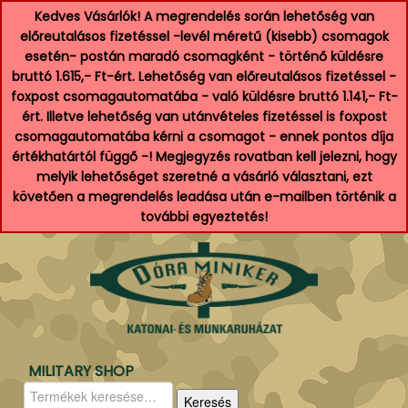
Kedves Vásárlók! A megrendelés során lehetőség van
előreutalásos fizetéssel -levél méretű (kisebb) csomagok
esetén- postán maradó csomagként - történő küldésre
bruttó 1.615,- Ft-ért. Lehetőség van előreutalásos fizetéssel -
foxpost csomagautomatába - való küldésre bruttó 1.141,- Ft-
ért. Illetve lehetőség van utánvételes fizetéssel is foxpost
csomagautomatába kérni a csomagot - ennek pontos díja
értékhatártól függő -! Megjegyzés rovatban kell jelezni, hogy
melyik lehetőséget szeretné a vásárló választani, ezt
követően a megrendelés leadása után e-mailben történik a
további egyeztetés!
MILITARY SHOP
Keresés
Keresés