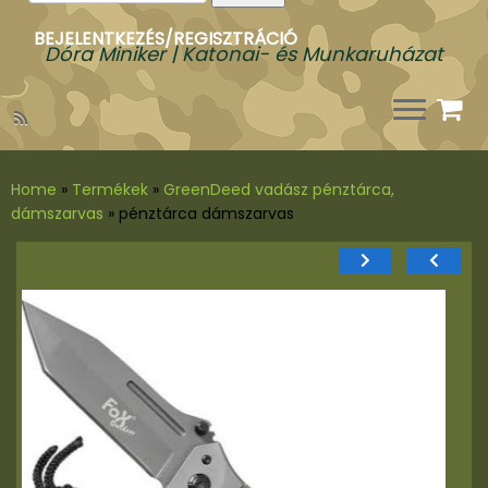
a
következőre:
BEJELENTKEZÉS/REGISZTRÁCIÓ
Dóra Miniker | Katonai- és Munkaruházat
Home
»
Termékek
»
GreenDeed vadász pénztárca,
dámszarvas
»
pénztárca dámszarvas