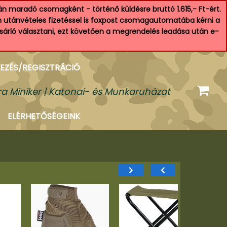
n maradó csomagként - történő küldésre bruttó 1.615,- Ft-ért.
an utánvételes fizetéssel is foxpost csomagautomatába kérni a
ásárló választani, ezt követően a megrendelés leadása után e-
EZÉS/REGISZTRÁCIÓ
a Miniker | Katonai- és Munkaruházat
ELÉRHETŐSÉGEINK