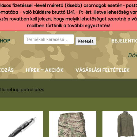
ásos fizetéssel -levél méretű (kisebb) csomagok esetén- postá
atába - való küldésre bruttó 1.141,- Ft-ért. Illetve lehetőség v
és rovatban kell jelezni, hogy melyik lehetőséget szeretné a v
mailben történik a további egyeztetés!
Keresés
SHOP
BEJELENTK
Keresés
a
következőre:
Dór
KOZÁS
HÍREK – AKCIÓK
VÁSÁRLÁSI FELTÉTELEK
flanel ing petrol bézs