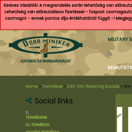
Kedves Vásárlók! A megrendelés során lehetőség van előreutal
Lehetőség van előreutalásos fizetéssel - foxpost csomagautom
csomagot - ennek pontos díja értékhatártól függő -! Megjegyz
MILITARY 
BEMUTAT
Home
»
Termékek
»
CXS Tim flanel ing kockás
»
tim 
Social links
al
TERMÉKEINK
tyú
ÚJ TERMÉKEK
 és