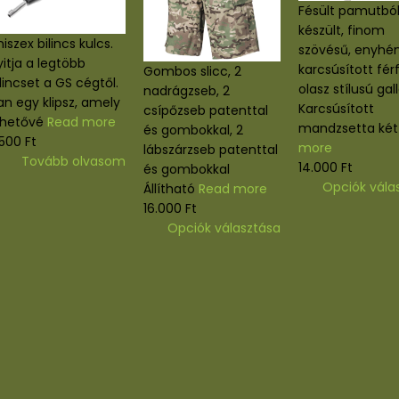
Uniszex bilincs kulcs.
Nyitja a legtöbb
a rozsdamentes
Gombos slicc, 2
bilincset a GS cégtől.
lincsekhez.
nadrágzseb, 2
Van egy klipsz, amely
léssel
csípőzseb patenttal
lehetővé
Read more
 rozsdamentes
és gombokkal, 2
3.500
Ft
 készült.
lábszárzseb patenttal
Tovább olvasom
ag MFH 29403,
és gombokkal
 29473, 29475,
Állítható
Read more
 számú
16.000
Ft
te
Ennek
ekhez alkalmas.
Opciók választás
a
more
va
terméknek
több
osárba teszem
variációja
vál
van.
A
termék
változatok
válas
a