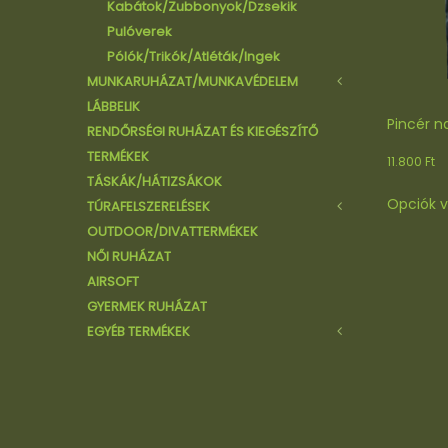
Kabátok/Zubbonyok/Dzsekik
Pulóverek
Pólók/Trikók/Atléták/Ingek
MUNKARUHÁZAT/MUNKAVÉDELEM
LÁBBELIK
Mellények
Pincér na
RENDŐRSÉGI RUHÁZAT ÉS KIEGÉSZÍTŐ
Nadrágok/Rövidnadrágok
TERMÉKEK
Kabátok/Zubbonyok/Dzsekik
11.800
Ft
TÁSKÁK/HÁTIZSÁKOK
Vendéglátói ruházat
Opciók v
TÚRAFELSZERELÉSEK
Köpenyek/Tunikák
OUTDOOR/DIVATTERMÉKEK
Egyéb kiegészítő termékek
Hálózsákok/Sátrak
NŐI RUHÁZAT
Kések
AIRSOFT
Lámpák
GYERMEK RUHÁZAT
Kulacsok/Tájolók
EGYÉB TERMÉKEK
Cipők/Bakancsok
Szemüvegek
Sapkák
Kesztyű