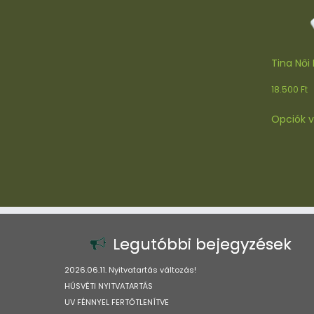
Tina Női
18.500
Ft
Opciók v
Legutóbbi bejegyzések
2026.06.11. Nyitvatartás változás!
HÚSVÉTI NYITVATARTÁS
UV FÉNNYEL FERTŐTLENÍTVE