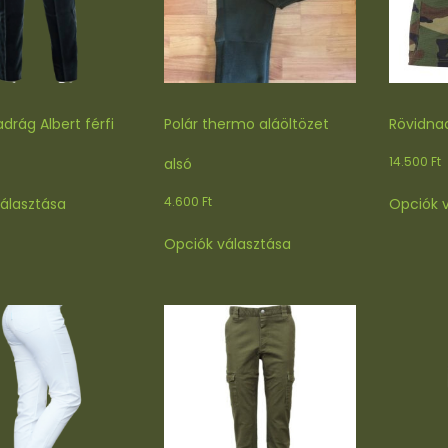
drág Albert férfi
Polár thermo aláöltözet
Rövidna
14.500
Ft
alsó
Ennek
4.600
Ft
álasztása
Opciók 
a
Ennek
terméknek
Opciók választása
a
több
terméknek
variációja
több
van.
variációja
A
van.
változatok
A
a
változatok
termékoldalon
a
választhatók
termékoldalon
ki