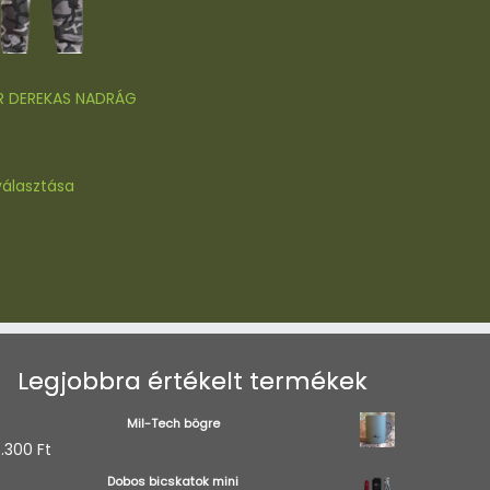
választhatók
ki
 DEREKAS NADRÁG
Ennek
választása
a
terméknek
több
variációja
van.
A
változatok
a
Legjobbra értékelt termékek
termékoldalon
választhatók
Mil-Tech bögre
ki
.300
Ft
Dobos bicskatok mini