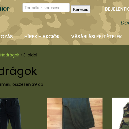
Keresés
SHOP
BEJELENTK
Keresés
a
következőre:
Dór
KOZÁS
HÍREK – AKCIÓK
VÁSÁRLÁSI FELTÉTELEK
Nadrágok
»
3. oldal
drágok
rmék, összesen 39 db