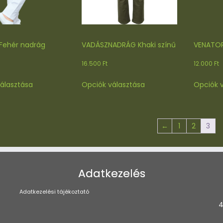
választhatók
ki
 Fehér nadrág
VADÁSZNADRÁG Khaki színű
VENATOR
16.500
Ft
12.000
Ft
Ennek
Ennek
álasztása
Opciók választása
Opciók 
a
a
terméknek
terméknek
több
több
variációja
variációja
←
1
2
3
van.
van.
A
A
változatok
változatok
a
a
Adatkezelés
termékoldalon
termékoldalon
választhatók
választhatók
Adatkezelési tájékoztató
ki
ki
4