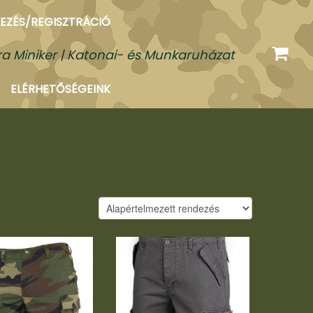
EZÉS/REGISZTRÁCIÓ
a Miniker | Katonai- és Munkaruházat
ELÉRHETŐSÉGEINK