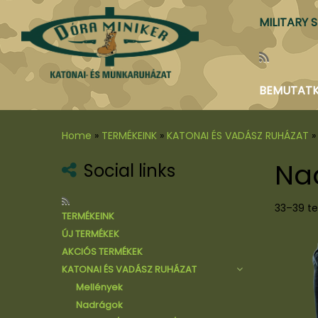
MILITARY 
BEMUTAT
Home
»
TERMÉKEINK
»
KATONAI ÉS VADÁSZ RUHÁZAT
»
Na
Social links
33–39 te
TERMÉKEINK
ÚJ TERMÉKEK
AKCIÓS TERMÉKEK
KATONAI ÉS VADÁSZ RUHÁZAT
Mellények
Nadrágok